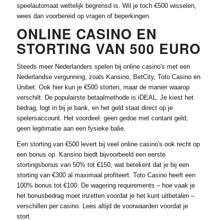
speelautomaat wettelijk begrensd is. Wil je toch €500 wisselen,
wees dan voorbereid op vragen of beperkingen.
ONLINE CASINO EN
STORTING VAN 500 EURO
Steeds meer Nederlanders spelen bij online casino's met een
Nederlandse vergunning, zoals Kansino, BetCity, Toto Casino en
Unibet. Ook hier kun je €500 storten, maar de manier waarop
verschilt. De populairste betaalmethode is iDEAL. Je kiest het
bedrag, logt in bij je bank, en het geld staat direct op je
spelersaccount. Het voordeel: geen gedoe met contant geld,
geen legitimatie aan een fysieke balie.
Een storting van €500 levert bij veel online casino's ook recht op
een bonus op. Kansino biedt bijvoorbeeld een eerste
stortingsbonus van 50% tot €150, wat betekent dat je bij een
storting van €300 al maximaal profiteert. Toto Casino heeft een
100% bonus tot €100. De wagering requirements – hoe vaak je
het bonusbedrag moet inzetten voordat je het kunt uitbetalen –
verschillen per casino. Lees altijd de voorwaarden voordat je
stort.