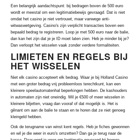
Een belangrijk aandachtspunt: bij bedragen boven de 500 euro
wordt er meestal om een legitimatiebewijs gevraagd. Dat is niet
omdat het casino je niet vertrouwt, maar vanwege anti-
witwaswetgeving. Casino's zijn verplicht transacties boven een
bepaald bedrag te registreren. Loop je met 500 euro naar de balie,
dan kan het zijn dat je je ID moet laten zien. Heb je minder bij je?
Dan verloopt het wisselen vaak zonder verdere formaliteiten.
LIMIETEN EN REGELS BIJ
HET WISSELEN
Niet elk casino accepteert elk bedrag. Waar je bij Holland Casino
met een groter bedrag vrij probleemloos terechtkunt, kan een
kleinere speelautomatenhal beperkingen hebben. De kashouders
in automaten zijn niet oneindig. Wil je €500 of meer wisselen in
kleinere biljetten, vraag dan vooraf of dat mogelijk is. Het is
gênant om aan de balie te staan en te horen dat ze niet genoeg
kleingeld hebben.
Ook de terugname van winst kent regels. Heb je fiches gewonnen
en wil je die weer in euro's omzetten? Dan ga je terug naar de
kassa. Daar word je weer om legitimatie gevraagd bij hogere