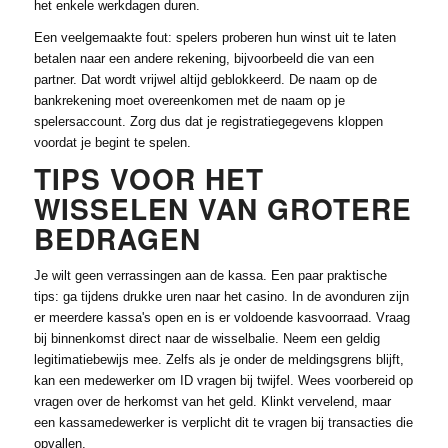
het enkele werkdagen duren.
Een veelgemaakte fout: spelers proberen hun winst uit te laten
betalen naar een andere rekening, bijvoorbeeld die van een
partner. Dat wordt vrijwel altijd geblokkeerd. De naam op de
bankrekening moet overeenkomen met de naam op je
spelersaccount. Zorg dus dat je registratiegegevens kloppen
voordat je begint te spelen.
TIPS VOOR HET
WISSELEN VAN GROTERE
BEDRAGEN
Je wilt geen verrassingen aan de kassa. Een paar praktische
tips: ga tijdens drukke uren naar het casino. In de avonduren zijn
er meerdere kassa's open en is er voldoende kasvoorraad. Vraag
bij binnenkomst direct naar de wisselbalie. Neem een geldig
legitimatiebewijs mee. Zelfs als je onder de meldingsgrens blijft,
kan een medewerker om ID vragen bij twijfel. Wees voorbereid op
vragen over de herkomst van het geld. Klinkt vervelend, maar
een kassamedewerker is verplicht dit te vragen bij transacties die
opvallen.