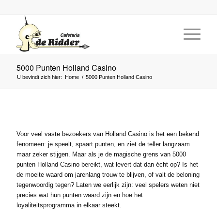
5000 Punten Holland Casino
U bevindt zich hier:
Home
/
5000 Punten Holland Casino
Voor veel vaste bezoekers van Holland Casino is het een bekend
fenomeen: je speelt, spaart punten, en ziet de teller langzaam
maar zeker stijgen. Maar als je de magische grens van 5000
punten Holland Casino bereikt, wat levert dat dan écht op? Is het
de moeite waard om jarenlang trouw te blijven, of valt de beloning
tegenwoordig tegen? Laten we eerlijk zijn: veel spelers weten niet
precies wat hun punten waard zijn en hoe het
loyaliteitsprogramma in elkaar steekt.