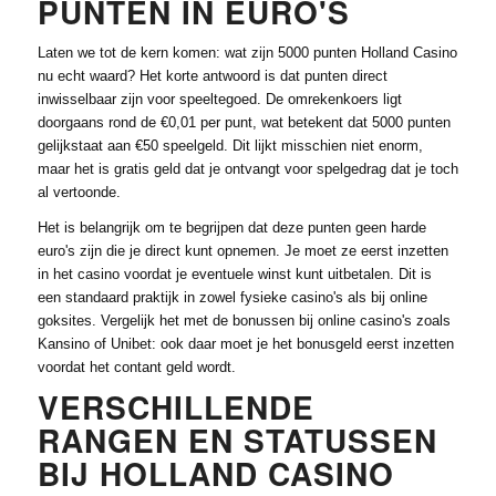
PUNTEN IN EURO'S
Laten we tot de kern komen: wat zijn 5000 punten Holland Casino
nu echt waard? Het korte antwoord is dat punten direct
inwisselbaar zijn voor speeltegoed. De omrekenkoers ligt
doorgaans rond de €0,01 per punt, wat betekent dat 5000 punten
gelijkstaat aan €50 speelgeld. Dit lijkt misschien niet enorm,
maar het is gratis geld dat je ontvangt voor spelgedrag dat je toch
al vertoonde.
Het is belangrijk om te begrijpen dat deze punten geen harde
euro's zijn die je direct kunt opnemen. Je moet ze eerst inzetten
in het casino voordat je eventuele winst kunt uitbetalen. Dit is
een standaard praktijk in zowel fysieke casino's als bij online
goksites. Vergelijk het met de bonussen bij online casino's zoals
Kansino of Unibet: ook daar moet je het bonusgeld eerst inzetten
voordat het contant geld wordt.
VERSCHILLENDE
RANGEN EN STATUSSEN
BIJ HOLLAND CASINO