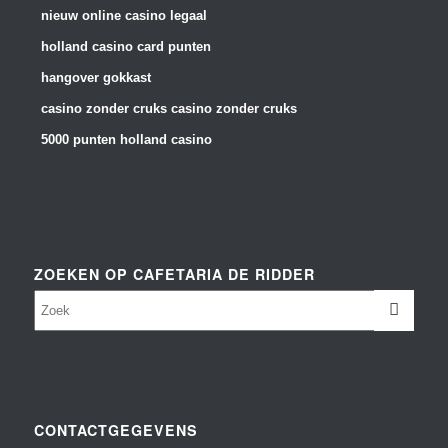
nieuw online casino legaal
holland casino card punten
hangover gokkast
casino zonder cruks casino zonder cruks
5000 punten holland casino
ZOEKEN OP CAFETARIA DE RIDDER
CONTACTGEGEVENS