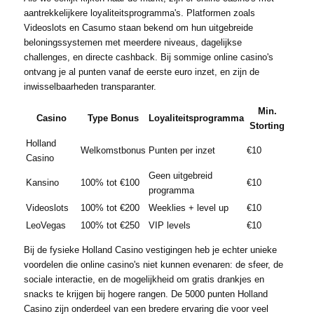
aantrekkelijkere loyaliteitsprogramma's. Platformen zoals
Videoslots en Casumo staan bekend om hun uitgebreide
beloningssystemen met meerdere niveaus, dagelijkse
challenges, en directe cashback. Bij sommige online casino's
ontvang je al punten vanaf de eerste euro inzet, en zijn de
inwisselbaarheden transparanter.
Min.
Casino
Type Bonus
Loyaliteitsprogramma
Storting
Holland
Welkomstbonus
Punten per inzet
€10
Casino
Geen uitgebreid
Kansino
100% tot €100
€10
programma
Videoslots
100% tot €200
Weeklies + level up
€10
LeoVegas
100% tot €250
VIP levels
€10
Bij de fysieke Holland Casino vestigingen heb je echter unieke
voordelen die online casino's niet kunnen evenaren: de sfeer, de
sociale interactie, en de mogelijkheid om gratis drankjes en
snacks te krijgen bij hogere rangen. De 5000 punten Holland
Casino zijn onderdeel van een bredere ervaring die voor veel