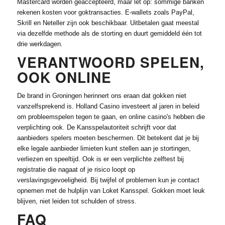
Mastercard worden geaccepteerd, maar let op: sommige banken
rekenen kosten voor goktransacties. E-wallets zoals PayPal,
Skrill en Neteller zijn ook beschikbaar. Uitbetalen gaat meestal
via dezelfde methode als de storting en duurt gemiddeld één tot
drie werkdagen.
VERANTWOORD SPELEN,
OOK ONLINE
De brand in Groningen herinnert ons eraan dat gokken niet
vanzelfsprekend is. Holland Casino investeert al jaren in beleid
om probleemspelen tegen te gaan, en online casino's hebben die
verplichting ook. De Kansspelautoriteit schrijft voor dat
aanbieders spelers moeten beschermen. Dit betekent dat je bij
elke legale aanbieder limieten kunt stellen aan je stortingen,
verliezen en speeltijd. Ook is er een verplichte zelftest bij
registratie die nagaat of je risico loopt op
verslavingsgevoeligheid. Bij twijfel of problemen kun je contact
opnemen met de hulplijn van Loket Kansspel. Gokken moet leuk
blijven, niet leiden tot schulden of stress.
FAQ