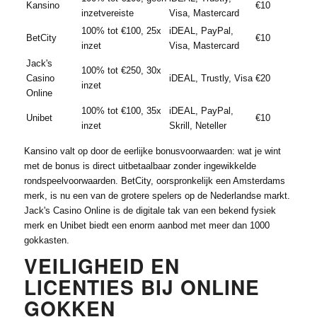
Kansino
€10
inzetvereiste
Visa, Mastercard
100% tot €100, 25x
iDEAL, PayPal,
BetCity
€10
inzet
Visa, Mastercard
Jack's
100% tot €250, 30x
Casino
iDEAL, Trustly, Visa
€20
inzet
Online
100% tot €100, 35x
iDEAL, PayPal,
Unibet
€10
inzet
Skrill, Neteller
Kansino valt op door de eerlijke bonusvoorwaarden: wat je wint
met de bonus is direct uitbetaalbaar zonder ingewikkelde
rondspeelvoorwaarden. BetCity, oorspronkelijk een Amsterdams
merk, is nu een van de grotere spelers op de Nederlandse markt.
Jack's Casino Online is de digitale tak van een bekend fysiek
merk en Unibet biedt een enorm aanbod met meer dan 1000
gokkasten.
VEILIGHEID EN
LICENTIES BIJ ONLINE
GOKKEN