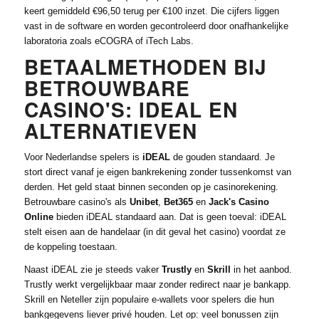
keert gemiddeld €96,50 terug per €100 inzet. Die cijfers liggen
vast in de software en worden gecontroleerd door onafhankelijke
laboratoria zoals eCOGRA of iTech Labs.
BETAALMETHODEN BIJ
BETROUWBARE
CASINO'S: IDEAL EN
ALTERNATIEVEN
Voor Nederlandse spelers is
iDEAL
de gouden standaard. Je
stort direct vanaf je eigen bankrekening zonder tussenkomst van
derden. Het geld staat binnen seconden op je casinorekening.
Betrouwbare casino's als
Unibet
,
Bet365
en
Jack's Casino
Online
bieden iDEAL standaard aan. Dat is geen toeval: iDEAL
stelt eisen aan de handelaar (in dit geval het casino) voordat ze
de koppeling toestaan.
Naast iDEAL zie je steeds vaker
Trustly
en
Skrill
in het aanbod.
Trustly werkt vergelijkbaar maar zonder redirect naar je bankapp.
Skrill en Neteller zijn populaire e-wallets voor spelers die hun
bankgegevens liever privé houden. Let op: veel bonussen zijn