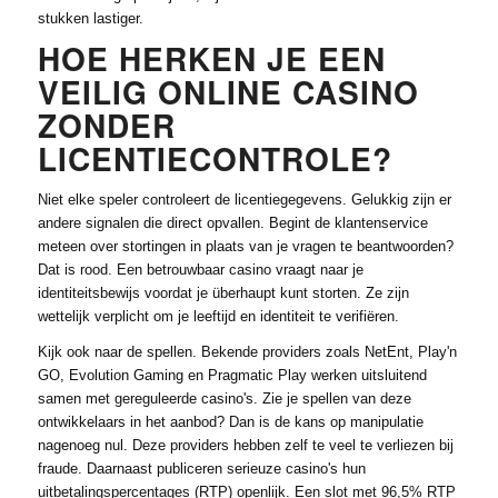
stukken lastiger.
HOE HERKEN JE EEN
VEILIG ONLINE CASINO
ZONDER
LICENTIECONTROLE?
Niet elke speler controleert de licentiegegevens. Gelukkig zijn er
andere signalen die direct opvallen. Begint de klantenservice
meteen over stortingen in plaats van je vragen te beantwoorden?
Dat is rood. Een betrouwbaar casino vraagt naar je
identiteitsbewijs voordat je überhaupt kunt storten. Ze zijn
wettelijk verplicht om je leeftijd en identiteit te verifiëren.
Kijk ook naar de spellen. Bekende providers zoals NetEnt, Play'n
GO, Evolution Gaming en Pragmatic Play werken uitsluitend
samen met gereguleerde casino's. Zie je spellen van deze
ontwikkelaars in het aanbod? Dan is de kans op manipulatie
nagenoeg nul. Deze providers hebben zelf te veel te verliezen bij
fraude. Daarnaast publiceren serieuze casino's hun
uitbetalingspercentages (RTP) openlijk. Een slot met 96,5% RTP