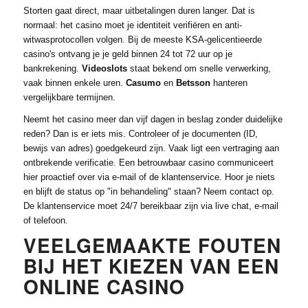
Storten gaat direct, maar uitbetalingen duren langer. Dat is
normaal: het casino moet je identiteit verifiëren en anti-
witwasprotocollen volgen. Bij de meeste KSA-gelicentieerde
casino's ontvang je je geld binnen 24 tot 72 uur op je
bankrekening.
Videoslots
staat bekend om snelle verwerking,
vaak binnen enkele uren.
Casumo
en
Betsson
hanteren
vergelijkbare termijnen.
Neemt het casino meer dan vijf dagen in beslag zonder duidelijke
reden? Dan is er iets mis. Controleer of je documenten (ID,
bewijs van adres) goedgekeurd zijn. Vaak ligt een vertraging aan
ontbrekende verificatie. Een betrouwbaar casino communiceert
hier proactief over via e-mail of de klantenservice. Hoor je niets
en blijft de status op "in behandeling" staan? Neem contact op.
De klantenservice moet 24/7 bereikbaar zijn via live chat, e-mail
of telefoon.
VEELGEMAAKTE FOUTEN
BIJ HET KIEZEN VAN EEN
ONLINE CASINO