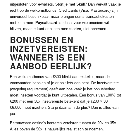
uitgesloten voor e-wallets. Stort je met Skrill? Dan vervalt vaak je
recht op de welkomstbonus. Creditcards (Visa, Mastercard) zijn
universeel beschikbaar, maar brengen soms transactiekosten
met zich mee.
Paysafecard
is ideaal voor wie anoniem wil
blijven, maar je kunt er alleen mee storten, niet opnemen.
BONUSSEN EN
INZETVEREISTEN:
WANNEER IS EEN
AANBOD EERLIJK?
Een welkomstbonus van €500 klinkt aantrekkelijk, maar de
voorwaarden bepalen of je er ooit iets aan hebt. De inzetvereiste
(wagering requirement) geeft aan hoe vaak je het bonusbedrag
moet inzetten voordat je kunt uitbetalen. Een bonus van 100% tot
€200 met een 30x inzetvereiste betekent dat je €200 × 30 =
€6.000 moet inzetten. Sta je daarna in de plus? Dan is alles van
jou.
Betrouwbare casino's hanteren vereisten tussen de 20x en 35x.
Alles boven de 50x is nauwelijks realistisch te noemen.