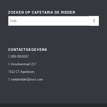
ZOEKEN OP CAFETARIA DE RIDDER
CONTACTGEGEVENS

055-3553247

Asselsestraat 217
7312 CT Apeldoorn

roelderidder@msn.com