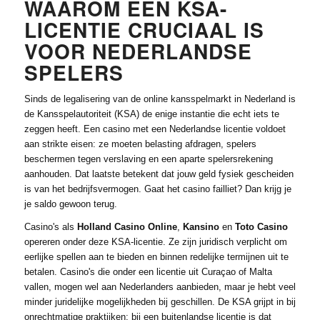
WAAROM EEN KSA-
LICENTIE CRUCIAAL IS
VOOR NEDERLANDSE
SPELERS
Sinds de legalisering van de online kansspelmarkt in Nederland is
de Kansspelautoriteit (KSA) de enige instantie die echt iets te
zeggen heeft. Een casino met een Nederlandse licentie voldoet
aan strikte eisen: ze moeten belasting afdragen, spelers
beschermen tegen verslaving en een aparte spelersrekening
aanhouden. Dat laatste betekent dat jouw geld fysiek gescheiden
is van het bedrijfsvermogen. Gaat het casino failliet? Dan krijg je
je saldo gewoon terug.
Casino's als
Holland Casino Online
,
Kansino
en
Toto Casino
opereren onder deze KSA-licentie. Ze zijn juridisch verplicht om
eerlijke spellen aan te bieden en binnen redelijke termijnen uit te
betalen. Casino's die onder een licentie uit Curaçao of Malta
vallen, mogen wel aan Nederlanders aanbieden, maar je hebt veel
minder juridelijke mogelijkheden bij geschillen. De KSA grijpt in bij
onrechtmatige praktijken; bij een buitenlandse licentie is dat