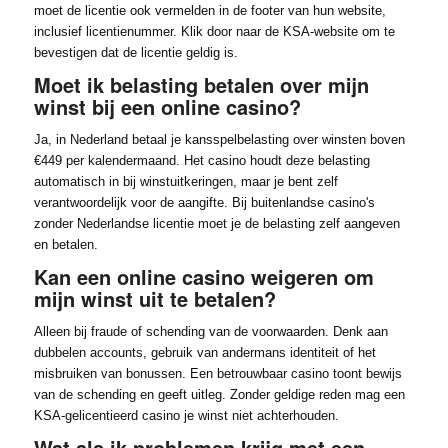
moet de licentie ook vermelden in de footer van hun website,
inclusief licentienummer. Klik door naar de KSA-website om te
bevestigen dat de licentie geldig is.
Moet ik belasting betalen over mijn
winst bij een online casino?
Ja, in Nederland betaal je kansspelbelasting over winsten boven
€449 per kalendermaand. Het casino houdt deze belasting
automatisch in bij winstuitkeringen, maar je bent zelf
verantwoordelijk voor de aangifte. Bij buitenlandse casino's
zonder Nederlandse licentie moet je de belasting zelf aangeven
en betalen.
Kan een online casino weigeren om
mijn winst uit te betalen?
Alleen bij fraude of schending van de voorwaarden. Denk aan
dubbelen accounts, gebruik van andermans identiteit of het
misbruiken van bonussen. Een betrouwbaar casino toont bewijs
van de schending en geeft uitleg. Zonder geldige reden mag een
KSA-gelicentieerd casino je winst niet achterhouden.
Wat als ik problemen krijg met een