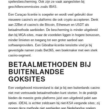
spelersbescherming. Ook zijn ze vaak aangesloten bij
geschillencommissies zoals IBAS.
Een Curaçao licentie is soepeler en wordt veel gebruikt door
nieuwere casino's en platforms die ook crypto accepteren. Denk
aan 22Bet of casino's die Bitcoin, Ethereum en USDT als
betaalmethode aanbieden. De bescherming is minder uitgebreid
dan bij MGA-sites, maar de voordelen liggen in hogere bonussen,
minder limieten en toegang tot een groter aanbod aan
softwareproviders. Een Gibraltar-licentie tenslotte vind je bij
gevestigde namen zoals Bet365, een boekmaker met een sterk
casino-segment.
BETAALMETHODEN BIJ
BUITENLANDSE
GOKSITES
Een veelgehoord misverstand is dat je bij een buitenlands casino
niet met vertrouwde betaalmethoden kunt storten. In de praktijk
bieden de meeste grote platforms juist een uitgebreid palet aan
opties. iDEAL is echter zeldzaam bij niet-KSA vergunde sites; zij
mogen deze methode niet aanbieden aan Nederlandse spelers.