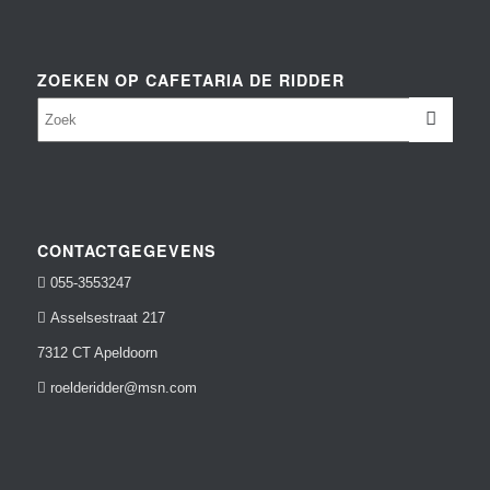
ZOEKEN OP CAFETARIA DE RIDDER
CONTACTGEGEVENS

055-3553247

Asselsestraat 217
7312 CT Apeldoorn

roelderidder@msn.com