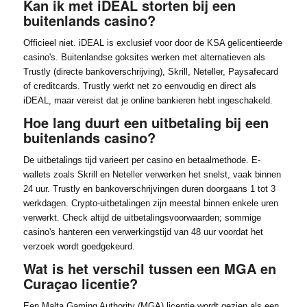
Kan ik met iDEAL storten bij een
buitenlands casino?
Officieel niet. iDEAL is exclusief voor door de KSA gelicentieerde
casino's. Buitenlandse goksites werken met alternatieven als
Trustly (directe bankoverschrijving), Skrill, Neteller, Paysafecard
of creditcards. Trustly werkt net zo eenvoudig en direct als
iDEAL, maar vereist dat je online bankieren hebt ingeschakeld.
Hoe lang duurt een uitbetaling bij een
buitenlands casino?
De uitbetalings tijd varieert per casino en betaalmethode. E-
wallets zoals Skrill en Neteller verwerken het snelst, vaak binnen
24 uur. Trustly en bankoverschrijvingen duren doorgaans 1 tot 3
werkdagen. Crypto-uitbetalingen zijn meestal binnen enkele uren
verwerkt. Check altijd de uitbetalingsvoorwaarden; sommige
casino's hanteren een verwerkingstijd van 48 uur voordat het
verzoek wordt goedgekeurd.
Wat is het verschil tussen een MGA en
Curaçao licentie?
Een Malta Gaming Authority (MGA) licentie wordt gezien als een