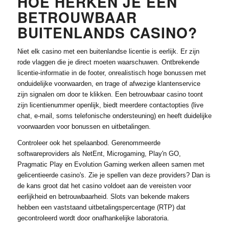
HOE HERKEN JE EEN
BETROUWBAAR
BUITENLANDS CASINO?
Niet elk casino met een buitenlandse licentie is eerlijk. Er zijn
rode vlaggen die je direct moeten waarschuwen. Ontbrekende
licentie-informatie in de footer, onrealistisch hoge bonussen met
onduidelijke voorwaarden, en trage of afwezige klantenservice
zijn signalen om door te klikken. Een betrouwbaar casino toont
zijn licentienummer openlijk, biedt meerdere contactopties (live
chat, e-mail, soms telefonische ondersteuning) en heeft duidelijke
voorwaarden voor bonussen en uitbetalingen.
Controleer ook het spelaanbod. Gerenommeerde
softwareproviders als NetEnt, Microgaming, Play'n GO,
Pragmatic Play en Evolution Gaming werken alleen samen met
gelicentieerde casino's. Zie je spellen van deze providers? Dan is
de kans groot dat het casino voldoet aan de vereisten voor
eerlijkheid en betrouwbaarheid. Slots van bekende makers
hebben een vaststaand uitbetalingspercentage (RTP) dat
gecontroleerd wordt door onafhankelijke laboratoria.