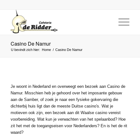
Casino De Namur
U bevindt zich hier:
Home
/
Casino De Namur
Je woont in Nederland en overweegt een bezoek aan Casino de
Namur. Misschien heb je gehoord over het imposante gebouw
aan de Samber, of zoek je naar een fysieke gokervaring die
dichterbij huis ligt dan de meeste Duitse casino's. Wat je
motieven ook zijn, een bezoek aan dit Waalse casino vereist
voorbereiding. Wat kun je verwachten van het spelaanbod? Hoe
zit het met de toegangseisen voor Nederlanders? En is het de rit
waard?