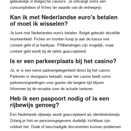
gebruikelijk in Belgische casino's. Je ontvangt soms een
consumptiebon of fiches ter waarde van de entreeprijs.
Kan ik met Nederlandse euro's betalen
of moet ik wisselen?
Je kunt met Nederlandse euro's betalen. België gebruikt dezelfde
munteenheid. Fiches en munten koop je aan de kassa met
contant geld of je bankpas. PINbetalingen zijn mogelijk, maar
contant geld wordt bij de tafels geaccepteerd.
Is er een parkeerplaats bij het casino?
Ja, er is een ruime parkeergelegenheid direct bij het casino.
Parkeren is doorgaans betaald, maar het casino biedt soms
parkeervergoedingen voor gasten die langere tijd blijven.
Informeer bij de receptie voor de actuele tarieven.
Heb ik een paspoort nodig of is een
rijbewijs genoeg?
Een Nederlands rijbewijs wordt geaccepteerd als identiteitsbewijs.
Zolang je foto en persoonsgegevens duidelijk zichtbaar zijn,
voldoet het. Oude of beschadigde documenten kunnen problemen