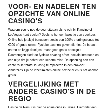
VOOR- EN NADELEN TEN
OPZICHTE VAN ONLINE
CASINO'S
Waarom zou je nog de deur uitgaan als je ook bij Kansino of
LeoVegas kunt spelen? Deels is het een kwestie van voorkeur.
Online heb je altijd bonussen, zoals een 100% stortingsbonus tot
€200 of gratis spins. Fysieke casino's geven dit niet. Je betaalt
entree en krijgt drankjes, maar geen gratis speelgeld.
Daarentegen biedt de fysieke ervaring sfeer, sociale interactie en
een uitje dat je achter een scherm mist. De spanning aan een
echte roulettetafel is lastig te repliceren in een browser.
Anderzijds zijn de inzetlimieten online flexibeler en is het aanbod
groter.
VERGELIJKING MET
ANDERE CASINO'S IN DE
REGIO
Casino de Namur is niet de enige optie in België. Hieronder een