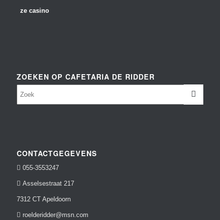
ze casino
ZOEKEN OP CAFETARIA DE RIDDER
CONTACTGEGEVENS

055-3553247

Asselsestraat 217
7312 CT Apeldoorn

roelderidder@msn.com