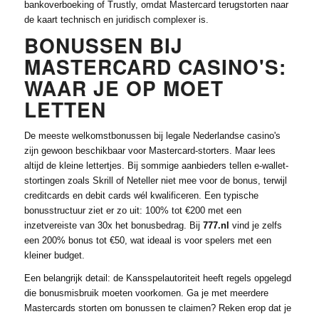
bankoverboeking of Trustly, omdat Mastercard terugstorten naar
de kaart technisch en juridisch complexer is.
BONUSSEN BIJ
MASTERCARD CASINO'S:
WAAR JE OP MOET
LETTEN
De meeste welkomstbonussen bij legale Nederlandse casino's
zijn gewoon beschikbaar voor Mastercard-storters. Maar lees
altijd de kleine lettertjes. Bij sommige aanbieders tellen e-wallet-
stortingen zoals Skrill of Neteller niet mee voor de bonus, terwijl
creditcards en debit cards wél kwalificeren. Een typische
bonusstructuur ziet er zo uit: 100% tot €200 met een
inzetvereiste van 30x het bonusbedrag. Bij
777.nl
vind je zelfs
een 200% bonus tot €50, wat ideaal is voor spelers met een
kleiner budget.
Een belangrijk detail: de Kansspelautoriteit heeft regels opgelegd
die bonusmisbruik moeten voorkomen. Ga je met meerdere
Mastercards storten om bonussen te claimen? Reken erop dat je