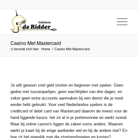
Casino Met Mastercard
U bevindt zich hier:
Home
/
Casino Met Mastercard
Je wilt gewoon snel geld storten en beginnen met spelen. Geen
gedoe met tussenpartijen, geen wachttijden van drie dagen, en
zeker geen extra accounts aanmaken bij een dienst die je nooit
eerder hebt gebruikt. Voor veel Nederlandse spelers is de
creditcard of debit card van Mastercard daarom de meest voor de
hand liggende keuze: het zit al in je portemonnee en werkt overal.
Maar bij online casino's liggen de zaken soms anders. Waarom
werkt je kaart bij de enige aanbieder wel en bij de andere niet? En
hoe zit het eigenlijk met die stortingslimieten en kosten?