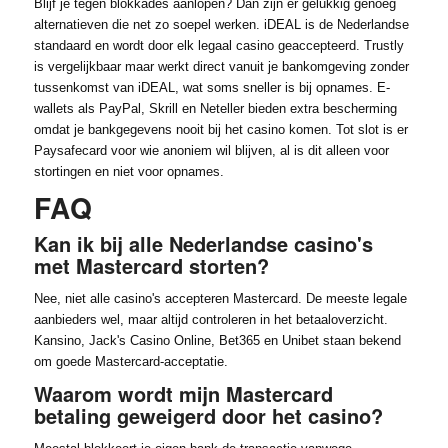
Blijf je tegen blokkades aanlopen? Dan zijn er gelukkig genoeg
alternatieven die net zo soepel werken. iDEAL is de Nederlandse
standaard en wordt door elk legaal casino geaccepteerd. Trustly
is vergelijkbaar maar werkt direct vanuit je bankomgeving zonder
tussenkomst van iDEAL, wat soms sneller is bij opnames. E-
wallets als PayPal, Skrill en Neteller bieden extra bescherming
omdat je bankgegevens nooit bij het casino komen. Tot slot is er
Paysafecard voor wie anoniem wil blijven, al is dit alleen voor
stortingen en niet voor opnames.
FAQ
Kan ik bij alle Nederlandse casino's
met Mastercard storten?
Nee, niet alle casino's accepteren Mastercard. De meeste legale
aanbieders wel, maar altijd controleren in het betaaloverzicht.
Kansino, Jack's Casino Online, Bet365 en Unibet staan bekend
om goede Mastercard-acceptatie.
Waarom wordt mijn Mastercard
betaling geweigerd door het casino?