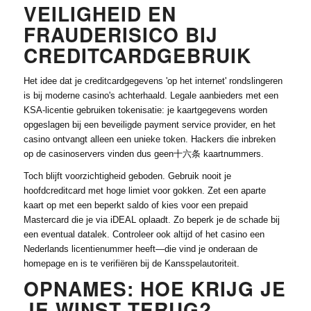
VEILIGHEID EN
FRAUDERISICO BIJ
CREDITCARDGEBRUIK
Het idee dat je creditcardgegevens 'op het internet' rondslingeren
is bij moderne casino's achterhaald. Legale aanbieders met een
KSA-licentie gebruiken tokenisatie: je kaartgegevens worden
opgeslagen bij een beveiligde payment service provider, en het
casino ontvangt alleen een unieke token. Hackers die inbreken
op de casinoservers vinden dus geen十六条 kaartnummers.
Toch blijft voorzichtigheid geboden. Gebruik nooit je
hoofdcreditcard met hoge limiet voor gokken. Zet een aparte
kaart op met een beperkt saldo of kies voor een prepaid
Mastercard die je via iDEAL oplaadt. Zo beperk je de schade bij
een eventual datalek. Controleer ook altijd of het casino een
Nederlands licentienummer heeft—die vind je onderaan de
homepage en is te verifiëren bij de Kansspelautoriteit.
OPNAMES: HOE KRIJG JE
JE WINST TERUG?