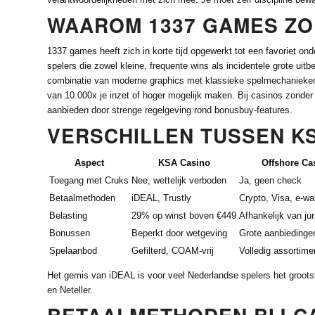
WAAROM 1337 GAMES ZO 
1337 games heeft zich in korte tijd opgewerkt tot een favoriet on
spelers die zowel kleine, frequente wins als incidentele grote ui
combinatie van moderne graphics met klassieke spelmechanieken die
van 10.000x je inzet of hoger mogelijk maken. Bij casinos zonder 
aanbieden door strenge regelgeving rond bonusbuy-features.
VERSCHILLEN TUSSEN K
Aspect
KSA Casino
Offshore Ca
Toegang met Cruks
Nee, wettelijk verboden
Ja, geen check
Betaalmethoden
iDEAL, Trustly
Crypto, Visa, e-wa
Belasting
29% op winst boven €449
Afhankelijk van jur
Bonussen
Beperkt door wetgeving
Grote aanbiedinge
Spelaanbod
Gefilterd, COAM-vrij
Volledig assortime
Het gemis van iDEAL is voor veel Nederlandse spelers het grootste
en Neteller.