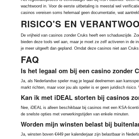
wachtwoord in. Voor de eerste uitbetaling is meestal wel verificat
casinos vereisen soms helemaal geen documentatie, wat aantrekkeli
RISICO'S EN VERANTWO
De vrijheid van casinos zonder Cruks heeft een schaduwzijde. Zonde
bieden deze tools wel aan, maar je moet ze zelf activeren in de ins
je meer uitgeeft dan gepland. Omdat deze casinos niet aan Cruks 
FAQ
Is het legaal om bij een casino zonder 
Ja, als Nederlandse speler mag je legaal deelnemen aan kansspele
markt richten, maar voor jou als speler is er geen juridisch risic
Kan ik met iDEAL storten bij casinos z
Nee, iDEAL is alleen beschikbaar bij casinos met een KSA-licenti
de snelste opties met verwerkingstijden van enkele minuten.
Worden mijn winsten belast bij buitenl
Ja, winsten boven €449 per kalenderjaar zijn belastbaar in Nederl