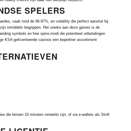
ANDSE SPELERS
des, vaak rond de 96-97%, en volatility die perfect aansluit bij
s zijn inmiddels begrippen. Het unieke aan deze games is de
anding symbols en free spins-modi die potentieel uitbetalingen
mige KSA-gelicentieerde casinos een beperkter assortiment
TERNATIEVEN
 die binnen 10 minuten verwerkt zijn, of via e-wallets als Skrill