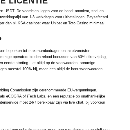
E LICENTIE
 en USDT. De voordelen liggen voor de hand: anoniem, snel en
werkingstijd van 1-3 werkdagen voor uitbetalingen. Paysafecard
lager dan bij KSA-casinos: waar Unibet en Toto Casino minimaal
?
ussen beperken tot maximumbedragen en inzetvereisten
 Sommige operators bieden reload-bonussen van 50% elke vrijdag,
 eerste storting. Let altijd op de voorwaarden: sommige
agen meestal 100% bij, maar lees altijd de bonusvoorwaarden.
r Gambling Commission zijn gerenommeerde EU-vergunningen.
n als eCOGRA of iTech Labs, en een reputatie op onafhankelijke
ntenservice moet 24/7 bereikbaar zijn via live chat, bij voorkeur
e kiest een gebruikersnaam, voert een e-mailadres in en stelt een