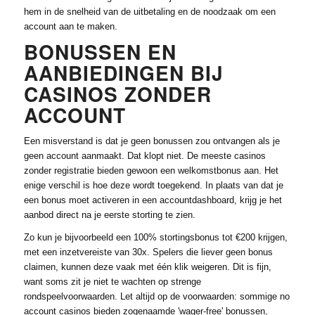
hem in de snelheid van de uitbetaling en de noodzaak om een
account aan te maken.
BONUSSEN EN
AANBIEDINGEN BIJ
CASINOS ZONDER
ACCOUNT
Een misverstand is dat je geen bonussen zou ontvangen als je
geen account aanmaakt. Dat klopt niet. De meeste casinos
zonder registratie bieden gewoon een welkomstbonus aan. Het
enige verschil is hoe deze wordt toegekend. In plaats van dat je
een bonus moet activeren in een accountdashboard, krijg je het
aanbod direct na je eerste storting te zien.
Zo kun je bijvoorbeeld een 100% stortingsbonus tot €200 krijgen,
met een inzetvereiste van 30x. Spelers die liever geen bonus
claimen, kunnen deze vaak met één klik weigeren. Dit is fijn,
want soms zit je niet te wachten op strenge
rondspeelvoorwaarden. Let altijd op de voorwaarden: sommige no
account casinos bieden zogenaamde 'wager-free' bonussen,