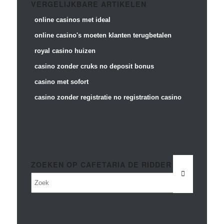
VERGELIJKBARE ARTIKELEN
online casinos met ideal
online casino's moeten klanten terugbetalen
royal casino huizen
casino zonder cruks no deposit bonus
casino met sofort
casino zonder registratie no registration casino
ZOEKEN OP CAFETARIA DE RIDDER