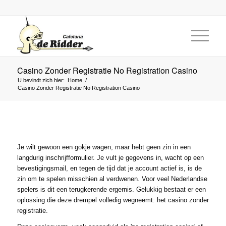
Casino Zonder Registratie No Registration Casino
U bevindt zich hier:
Home
/
Casino Zonder Registratie No Registration Casino
Je wilt gewoon een gokje wagen, maar hebt geen zin in een
langdurig inschrijfformulier. Je vult je gegevens in, wacht op een
bevestigingsmail, en tegen de tijd dat je account actief is, is de
zin om te spelen misschien al verdwenen. Voor veel Nederlandse
spelers is dit een terugkerende ergernis. Gelukkig bestaat er een
oplossing die deze drempel volledig wegneemt: het casino zonder
registratie.