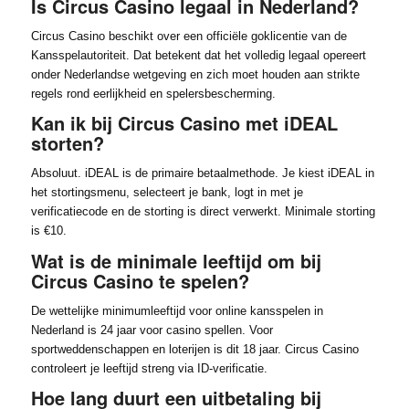
Is Circus Casino legaal in Nederland?
Circus Casino beschikt over een officiële goklicentie van de
Kansspelautoriteit. Dat betekent dat het volledig legaal opereert
onder Nederlandse wetgeving en zich moet houden aan strikte
regels rond eerlijkheid en spelersbescherming.
Kan ik bij Circus Casino met iDEAL
storten?
Absoluut. iDEAL is de primaire betaalmethode. Je kiest iDEAL in
het stortingsmenu, selecteert je bank, logt in met je
verificatiecode en de storting is direct verwerkt. Minimale storting
is €10.
Wat is de minimale leeftijd om bij
Circus Casino te spelen?
De wettelijke minimumleeftijd voor online kansspelen in
Nederland is 24 jaar voor casino spellen. Voor
sportweddenschappen en loterijen is dit 18 jaar. Circus Casino
controleert je leeftijd streng via ID-verificatie.
Hoe lang duurt een uitbetaling bij