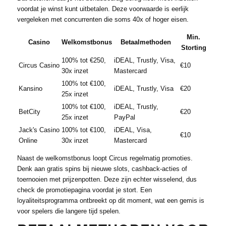
voordat je winst kunt uitbetalen. Deze voorwaarde is eerlijk
vergeleken met concurrenten die soms 40x of hoger eisen.
Min.
Casino
Welkomstbonus
Betaalmethoden
Storting
100% tot €250,
iDEAL, Trustly, Visa,
Circus Casino
€10
30x inzet
Mastercard
100% tot €100,
Kansino
iDEAL, Trustly, Visa
€20
25x inzet
100% tot €100,
iDEAL, Trustly,
BetCity
€20
25x inzet
PayPal
Jack's Casino
100% tot €100,
iDEAL, Visa,
€10
Online
30x inzet
Mastercard
Naast de welkomstbonus loopt Circus regelmatig promoties.
Denk aan gratis spins bij nieuwe slots, cashback-acties of
toernooien met prijzenpotten. Deze zijn echter wisselend, dus
check de promotiepagina voordat je stort. Een
loyaliteitsprogramma ontbreekt op dit moment, wat een gemis is
voor spelers die langere tijd spelen.