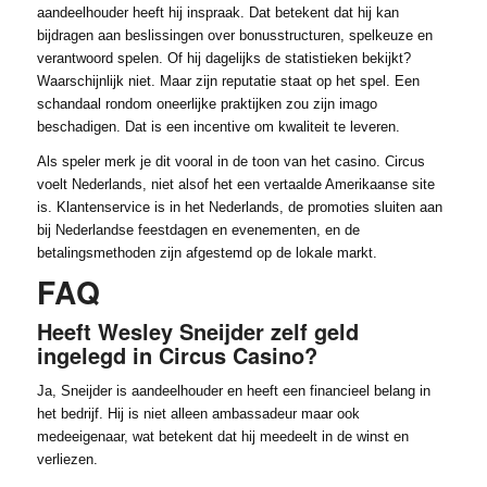
aandeelhouder heeft hij inspraak. Dat betekent dat hij kan
bijdragen aan beslissingen over bonusstructuren, spelkeuze en
verantwoord spelen. Of hij dagelijks de statistieken bekijkt?
Waarschijnlijk niet. Maar zijn reputatie staat op het spel. Een
schandaal rondom oneerlijke praktijken zou zijn imago
beschadigen. Dat is een incentive om kwaliteit te leveren.
Als speler merk je dit vooral in de toon van het casino. Circus
voelt Nederlands, niet alsof het een vertaalde Amerikaanse site
is. Klantenservice is in het Nederlands, de promoties sluiten aan
bij Nederlandse feestdagen en evenementen, en de
betalingsmethoden zijn afgestemd op de lokale markt.
FAQ
Heeft Wesley Sneijder zelf geld
ingelegd in Circus Casino?
Ja, Sneijder is aandeelhouder en heeft een financieel belang in
het bedrijf. Hij is niet alleen ambassadeur maar ook
medeeigenaar, wat betekent dat hij meedeelt in de winst en
verliezen.