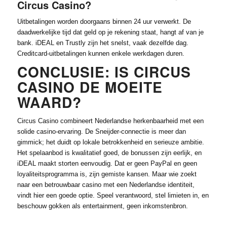
Circus Casino?
Uitbetalingen worden doorgaans binnen 24 uur verwerkt. De
daadwerkelijke tijd dat geld op je rekening staat, hangt af van je
bank. iDEAL en Trustly zijn het snelst, vaak dezelfde dag.
Creditcard-uitbetalingen kunnen enkele werkdagen duren.
CONCLUSIE: IS CIRCUS
CASINO DE MOEITE
WAARD?
Circus Casino combineert Nederlandse herkenbaarheid met een
solide casino-ervaring. De Sneijder-connectie is meer dan
gimmick; het duidt op lokale betrokkenheid en serieuze ambitie.
Het spelaanbod is kwalitatief goed, de bonussen zijn eerlijk, en
iDEAL maakt storten eenvoudig. Dat er geen PayPal en geen
loyaliteitsprogramma is, zijn gemiste kansen. Maar wie zoekt
naar een betrouwbaar casino met een Nederlandse identiteit,
vindt hier een goede optie. Speel verantwoord, stel limieten in, en
beschouw gokken als entertainment, geen inkomstenbron.