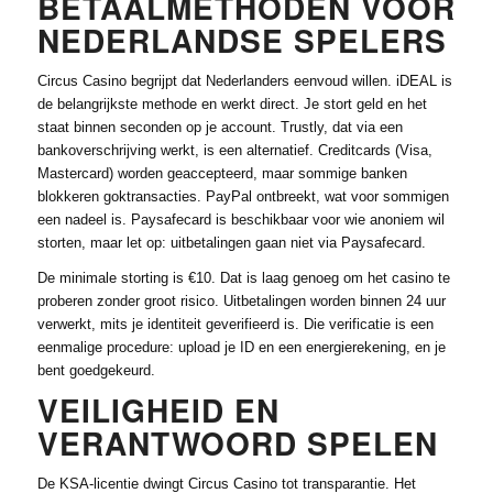
BETAALMETHODEN VOOR
NEDERLANDSE SPELERS
Circus Casino begrijpt dat Nederlanders eenvoud willen. iDEAL is
de belangrijkste methode en werkt direct. Je stort geld en het
staat binnen seconden op je account. Trustly, dat via een
bankoverschrijving werkt, is een alternatief. Creditcards (Visa,
Mastercard) worden geaccepteerd, maar sommige banken
blokkeren goktransacties. PayPal ontbreekt, wat voor sommigen
een nadeel is. Paysafecard is beschikbaar voor wie anoniem wil
storten, maar let op: uitbetalingen gaan niet via Paysafecard.
De minimale storting is €10. Dat is laag genoeg om het casino te
proberen zonder groot risico. Uitbetalingen worden binnen 24 uur
verwerkt, mits je identiteit geverifieerd is. Die verificatie is een
eenmalige procedure: upload je ID en een energierekening, en je
bent goedgekeurd.
VEILIGHEID EN
VERANTWOORD SPELEN
De KSA-licentie dwingt Circus Casino tot transparantie. Het