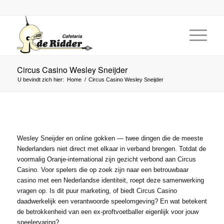
Circus Casino Wesley Sneijder
U bevindt zich hier:
Home
/
Circus Casino Wesley Sneijder
Wesley Sneijder en online gokken — twee dingen die de meeste
Nederlanders niet direct met elkaar in verband brengen. Totdat de
voormalig Oranje-international zijn gezicht verbond aan Circus
Casino. Voor spelers die op zoek zijn naar een betrouwbaar
casino met een Nederlandse identiteit, roept deze samenwerking
vragen op. Is dit puur marketing, of biedt Circus Casino
daadwerkelijk een verantwoorde speelomgeving? En wat betekent
de betrokkenheid van een ex-proftvoetballer eigenlijk voor jouw
speelervaring?