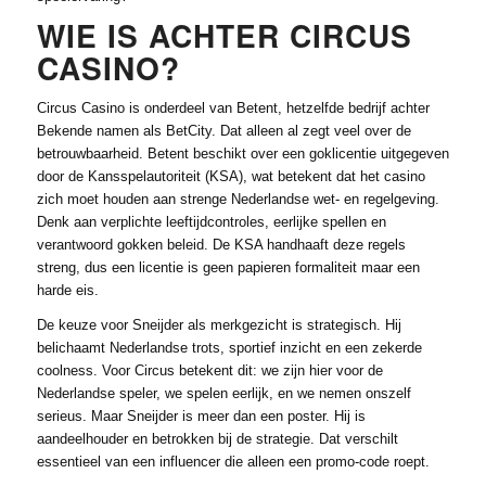
WIE IS ACHTER CIRCUS
CASINO?
Circus Casino is onderdeel van Betent, hetzelfde bedrijf achter
Bekende namen als BetCity. Dat alleen al zegt veel over de
betrouwbaarheid. Betent beschikt over een goklicentie uitgegeven
door de Kansspelautoriteit (KSA), wat betekent dat het casino
zich moet houden aan strenge Nederlandse wet- en regelgeving.
Denk aan verplichte leeftijdcontroles, eerlijke spellen en
verantwoord gokken beleid. De KSA handhaaft deze regels
streng, dus een licentie is geen papieren formaliteit maar een
harde eis.
De keuze voor Sneijder als merkgezicht is strategisch. Hij
belichaamt Nederlandse trots, sportief inzicht en een zekerde
coolness. Voor Circus betekent dit: we zijn hier voor de
Nederlandse speler, we spelen eerlijk, en we nemen onszelf
serieus. Maar Sneijder is meer dan een poster. Hij is
aandeelhouder en betrokken bij de strategie. Dat verschilt
essentieel van een influencer die alleen een promo-code roept.