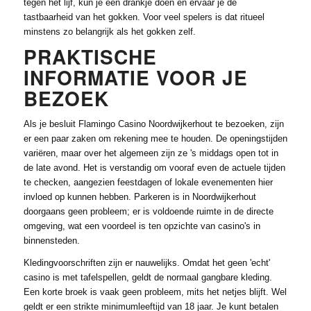
tegen het lijf, kun je een drankje doen en ervaar je de
tastbaarheid van het gokken. Voor veel spelers is dat ritueel
minstens zo belangrijk als het gokken zelf.
PRAKTISCHE
INFORMATIE VOOR JE
BEZOEK
Als je besluit Flamingo Casino Noordwijkerhout te bezoeken, zijn
er een paar zaken om rekening mee te houden. De openingstijden
variëren, maar over het algemeen zijn ze 's middags open tot in
de late avond. Het is verstandig om vooraf even de actuele tijden
te checken, aangezien feestdagen of lokale evenementen hier
invloed op kunnen hebben. Parkeren is in Noordwijkerhout
doorgaans geen probleem; er is voldoende ruimte in de directe
omgeving, wat een voordeel is ten opzichte van casino's in
binnensteden.
Kledingvoorschriften zijn er nauwelijks. Omdat het geen 'echt'
casino is met tafelspellen, geldt de normaal gangbare kleding.
Een korte broek is vaak geen probleem, mits het netjes blijft. Wel
geldt er een strikte minimumleeftijd van 18 jaar. Je kunt betalen