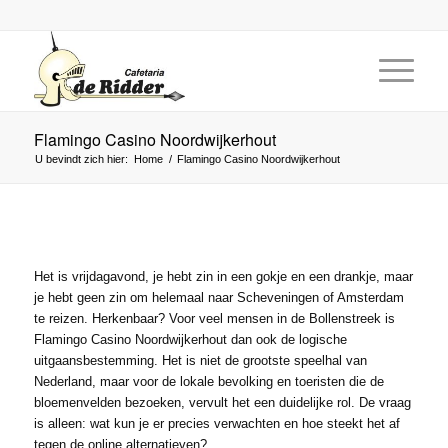
Flamingo Casino Noordwijkerhout
U bevindt zich hier:
Home
/
Flamingo Casino Noordwijkerhout
Het is vrijdagavond, je hebt zin in een gokje en een drankje, maar
je hebt geen zin om helemaal naar Scheveningen of Amsterdam
te reizen. Herkenbaar? Voor veel mensen in de Bollenstreek is
Flamingo Casino Noordwijkerhout dan ook de logische
uitgaansbestemming. Het is niet de grootste speelhal van
Nederland, maar voor de lokale bevolking en toeristen die de
bloemenvelden bezoeken, vervult het een duidelijke rol. De vraag
is alleen: wat kun je er precies verwachten en hoe steekt het af
tegen de online alternatieven?