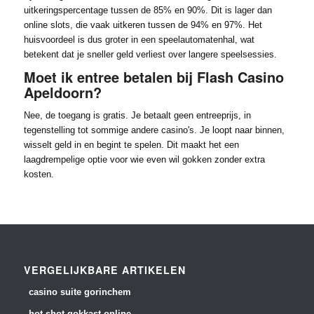
uitkeringspercentage tussen de 85% en 90%. Dit is lager dan
online slots, die vaak uitkeren tussen de 94% en 97%. Het
huisvoordeel is dus groter in een speelautomatenhal, wat
betekent dat je sneller geld verliest over langere speelsessies.
Moet ik entree betalen bij Flash Casino
Apeldoorn?
Nee, de toegang is gratis. Je betaalt geen entreeprijs, in
tegenstelling tot sommige andere casino's. Je loopt naar binnen,
wisselt geld in en begint te spelen. Dit maakt het een
laagdrempelige optie voor wie even wil gokken zonder extra
kosten.
VERGELIJKBARE ARTIKELEN
casino suite gorinchem
hot shot gokkast online