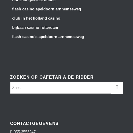
flash casino apeldoorn arnhemseweg
club in het holland casino
bijbaan casino rotterdam
flash casino's apeldoorn arnhemseweg
ZOEKEN OP CAFETARIA DE RIDDER
CONTACTGEGEVENS

055-3553247