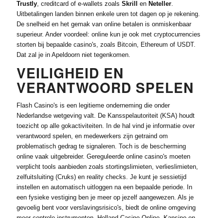
Trustly
, creditcard of e-wallets zoals
Skrill
en
Neteller
.
Uitbetalingen landen binnen enkele uren tot dagen op je rekening.
De snelheid en het gemak van online betalen is onmiskenbaar
superieur. Ander voordeel: online kun je ook met cryptocurrencies
storten bij bepaalde casino's, zoals Bitcoin, Ethereum of USDT.
Dat zal je in Apeldoorn niet tegenkomen.
VEILIGHEID EN
VERANTWOORD SPELEN
Flash Casino's is een legitieme onderneming die onder
Nederlandse wetgeving valt. De Kansspelautoriteit (KSA) houdt
toezicht op alle gokactiviteiten. In de hal vind je informatie over
verantwoord spelen, en medewerkers zijn getraind om
problematisch gedrag te signaleren. Toch is de bescherming
online vaak uitgebreider. Gereguleerde online casino's moeten
verplicht tools aanbieden zoals stortingslimieten, verlieslimieten,
zelfuitsluiting (Cruks) en reality checks. Je kunt je sessietijd
instellen en automatisch uitloggen na een bepaalde periode. In
een fysieke vestiging ben je meer op jezelf aangewezen. Als je
gevoelig bent voor verslavingsrisico's, biedt de online omgeving
meer controle-instrumenten. Holland Casino Online, Kansino en