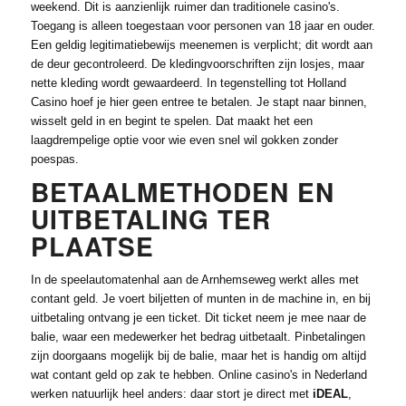
weekend. Dit is aanzienlijk ruimer dan traditionele casino's.
Toegang is alleen toegestaan voor personen van 18 jaar en ouder.
Een geldig legitimatiebewijs meenemen is verplicht; dit wordt aan
de deur gecontroleerd. De kledingvoorschriften zijn losjes, maar
nette kleding wordt gewaardeerd. In tegenstelling tot Holland
Casino hoef je hier geen entree te betalen. Je stapt naar binnen,
wisselt geld in en begint te spelen. Dat maakt het een
laagdrempelige optie voor wie even snel wil gokken zonder
poespas.
BETAALMETHODEN EN
UITBETALING TER
PLAATSE
In de speelautomatenhal aan de Arnhemseweg werkt alles met
contant geld. Je voert biljetten of munten in de machine in, en bij
uitbetaling ontvang je een ticket. Dit ticket neem je mee naar de
balie, waar een medewerker het bedrag uitbetaalt. Pinbetalingen
zijn doorgaans mogelijk bij de balie, maar het is handig om altijd
wat contant geld op zak te hebben. Online casino's in Nederland
werken natuurlijk heel anders: daar stort je direct met
iDEAL
,