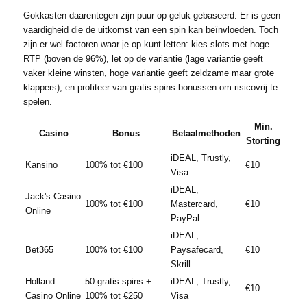
Gokkasten daarentegen zijn puur op geluk gebaseerd. Er is geen
vaardigheid die de uitkomst van een spin kan beïnvloeden. Toch
zijn er wel factoren waar je op kunt letten: kies slots met hoge
RTP (boven de 96%), let op de variantie (lage variantie geeft
vaker kleine winsten, hoge variantie geeft zeldzame maar grote
klappers), en profiteer van gratis spins bonussen om risicovrij te
spelen.
Min.
Casino
Bonus
Betaalmethoden
Storting
iDEAL, Trustly,
Kansino
100% tot €100
€10
Visa
iDEAL,
Jack's Casino
100% tot €100
Mastercard,
€10
Online
PayPal
iDEAL,
Bet365
100% tot €100
Paysafecard,
€10
Skrill
Holland
50 gratis spins +
iDEAL, Trustly,
€10
Casino Online
100% tot €250
Visa