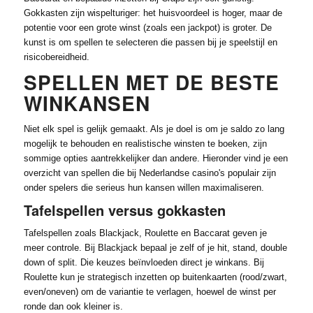
Gokkasten zijn wispelturiger: het huisvoordeel is hoger, maar de
potentie voor een grote winst (zoals een jackpot) is groter. De
kunst is om spellen te selecteren die passen bij je speelstijl en
risicobereidheid.
SPELLEN MET DE BESTE
WINKANSEN
Niet elk spel is gelijk gemaakt. Als je doel is om je saldo zo lang
mogelijk te behouden en realistische winsten te boeken, zijn
sommige opties aantrekkelijker dan andere. Hieronder vind je een
overzicht van spellen die bij Nederlandse casino's populair zijn
onder spelers die serieus hun kansen willen maximaliseren.
Tafelspellen versus gokkasten
Tafelspellen zoals Blackjack, Roulette en Baccarat geven je
meer controle. Bij Blackjack bepaal je zelf of je hit, stand, double
down of split. Die keuzes beïnvloeden direct je winkans. Bij
Roulette kun je strategisch inzetten op buitenkaarten (rood/zwart,
even/oneven) om de variantie te verlagen, hoewel de winst per
ronde dan ook kleiner is.