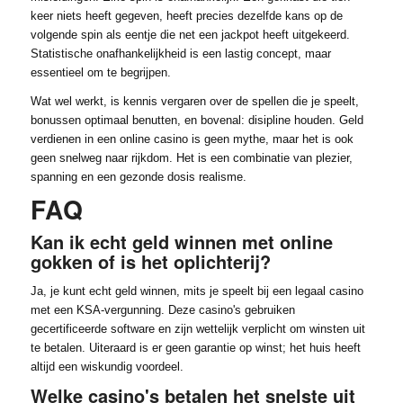
keer niets heeft gegeven, heeft precies dezelfde kans op de
volgende spin als eentje die net een jackpot heeft uitgekeerd.
Statistische onafhankelijkheid is een lastig concept, maar
essentieel om te begrijpen.
Wat wel werkt, is kennis vergaren over de spellen die je speelt,
bonussen optimaal benutten, en bovenal: disipline houden. Geld
verdienen in een online casino is geen mythe, maar het is ook
geen snelweg naar rijkdom. Het is een combinatie van plezier,
spanning en een gezonde dosis realisme.
FAQ
Kan ik echt geld winnen met online
gokken of is het oplichterij?
Ja, je kunt echt geld winnen, mits je speelt bij een legaal casino
met een KSA-vergunning. Deze casino's gebruiken
gecertificeerde software en zijn wettelijk verplicht om winsten uit
te betalen. Uiteraard is er geen garantie op winst; het huis heeft
altijd een wiskundig voordeel.
Welke casino's betalen het snelste uit