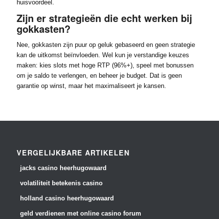
huisvoordeel.
Zijn er strategieën die echt werken bij
gokkasten?
Nee, gokkasten zijn puur op geluk gebaseerd en geen strategie
kan de uitkomst beïnvloeden. Wel kun je verstandige keuzes
maken: kies slots met hoge RTP (96%+), speel met bonussen
om je saldo te verlengen, en beheer je budget. Dat is geen
garantie op winst, maar het maximaliseert je kansen.
VERGELIJKBARE ARTIKELEN
jacks casino heerhugowaard
volatiliteit betekenis casino
holland casino heerhugowaard
geld verdienen met online casino forum