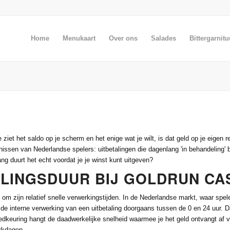
Home
Menukaart
Over ons
Salades
Bittergarnitu
je ziet het saldo op je scherm en het enige wat je wilt, is dat geld op je eige
issen van Nederlandse spelers: uitbetalingen die dagenlang 'in behandeling' bl
ang duurt het echt voordat je je winst kunt uitgeven?
ALINGSDUUR BIJ GOLDRUN CA
 om zijn relatief snelle verwerkingstijden. In de Nederlandse markt, waar spe
t de interne verwerking van een uitbetaling doorgaans tussen de 0 en 24 uur. D
edkeuring hangt de daadwerkelijke snelheid waarmee je het geld ontvangt af 
erkdagen.