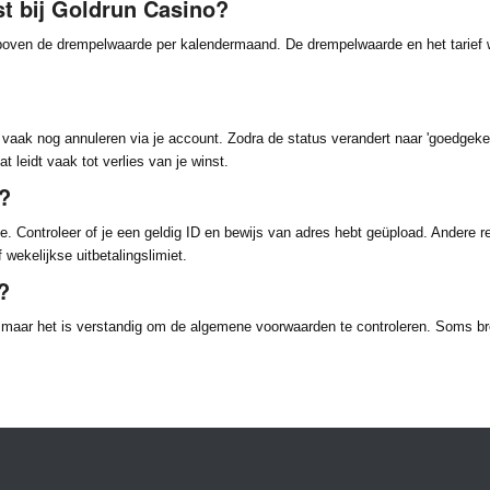
st bij Goldrun Casino?
 boven de drempelwaarde per kalendermaand. De drempelwaarde en het tarief w
e vaak nog annuleren via je account. Zodra de status verandert naar 'goedgekeu
t leidt vaak tot verlies van je winst.
?
. Controleer of je een geldig ID en bewijs van adres hebt geüpload. Andere r
wekelijkse uitbetalingslimiet.
?
maar het is verstandig om de algemene voorwaarden te controleren. Soms bren