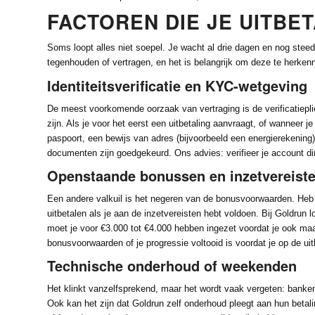
FACTOREN DIE JE UITBE
Soms loopt alles niet soepel. Je wacht al drie dagen en nog stee
tegenhouden of vertragen, en het is belangrijk om deze te herken
Identiteitsverificatie en KYC-wetgeving
De meest voorkomende oorzaak van vertraging is de verificatieplic
zijn. Als je voor het eerst een uitbetaling aanvraagt, of wanneer j
paspoort, een bewijs van adres (bijvoorbeeld een energierekening)
documenten zijn goedgekeurd. Ons advies: verifieer je account dir
Openstaande bonussen en inzetvereist
Een andere valkuil is het negeren van de bonusvoorwaarden. Heb je
uitbetalen als je aan de inzetvereisten hebt voldoen. Bij Goldru
moet je voor €3.000 tot €4.000 hebben ingezet voordat je ook maar
bonusvoorwaarden of je progressie voltooid is voordat je op de uit
Technische onderhoud of weekenden
Het klinkt vanzelfsprekend, maar het wordt vaak vergeten: banke
Ook kan het zijn dat Goldrun zelf onderhoud pleegt aan hun beta