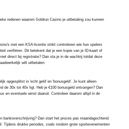
ifieke redenen waarom Goldrun Casino je uitbetaling zou kunnen
ino's met een KSA-licentie strikt controleren wie hun spelers
eit verifiëren. Dit betekent dat je een kopie van je ID-kaart of
 direct bij registratie? Dan sta je in de wachtrij totdat deze
adwerkelijk wilt uitbetalen.
 opgesplitst in 'echt geld' en 'bonusgeld'. Je kunt alleen
ond de 30x tot 40x ligt. Heb je €100 bonusgeld ontvangen? Dan
s en eventuele winst daaruit. Controleer daarom altijd in de
een bankoverschrijving? Dan start het proces pas maandagochtend.
il. Tijdens drukke periodes, zoals rondom grote sportevenementen