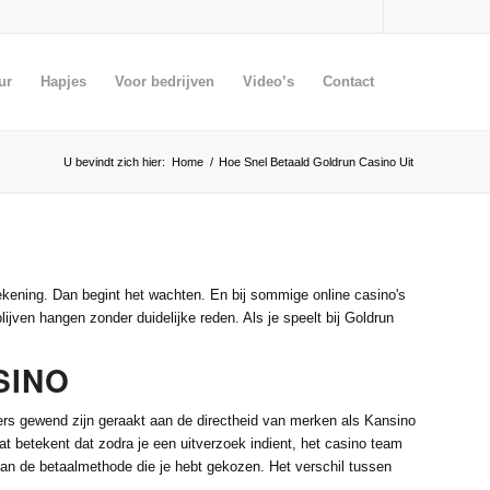
ur
Hapjes
Voor bedrijven
Video’s
Contact
U bevindt zich hier:
Home
/
Hoe Snel Betaald Goldrun Casino Uit
n rekening. Dan begint het wachten. En bij sommige online casino's
ijven hangen zonder duidelijke reden. Als je speelt bij Goldrun
SINO
lers gewend zijn geraakt aan de directheid van merken als Kansino
at betekent dat zodra je een uitverzoek indient, het casino team
van de betaalmethode die je hebt gekozen. Het verschil tussen