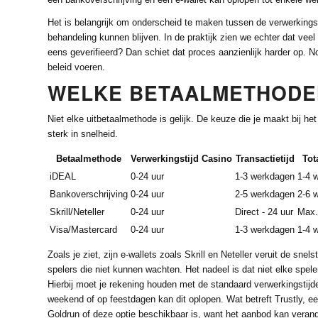
Het is belangrijk om onderscheid te maken tussen de verwerkingstij
behandeling kunnen blijven. In de praktijk zien we echter dat veel 
eens geverifieerd? Dan schiet dat proces aanzienlijk harder op. N
beleid voeren.
WELKE BETAALMETHODEN
Niet elke uitbetaalmethode is gelijk. De keuze die je maakt bij he
sterk in snelheid.
Betaalmethode
Verwerkingstijd Casino
Transactietijd
Tot
iDEAL
0-24 uur
1-3 werkdagen
1-4 
Bankoverschrijving
0-24 uur
2-5 werkdagen
2-6 
Skrill/Neteller
0-24 uur
Direct - 24 uur
Max.
Visa/Mastercard
0-24 uur
1-3 werkdagen
1-4 
Zoals je ziet, zijn e-wallets zoals Skrill en Neteller veruit de s
spelers die niet kunnen wachten. Het nadeel is dat niet elke spel
Hierbij moet je rekening houden met de standaard verwerkingsti
weekend of op feestdagen kan dit oplopen. Wat betreft Trustly, ee
Goldrun of deze optie beschikbaar is, want het aanbod kan veran