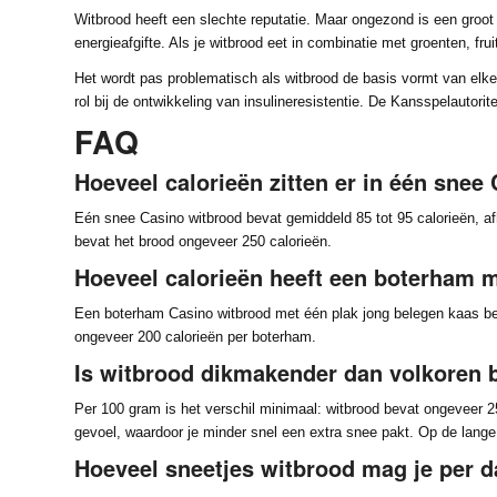
Witbrood heeft een slechte reputatie. Maar ongezond is een groot 
energieafgifte. Als je witbrood eet in combinatie met groenten, fru
Het wordt pas problematisch als witbrood de basis vormt van elke
rol bij de ontwikkeling van insulineresistentie. De Kansspelautori
FAQ
Hoeveel calorieën zitten er in één snee
Eén snee Casino witbrood bevat gemiddeld 85 tot 95 calorieën, a
bevat het brood ongeveer 250 calorieën.
Hoeveel calorieën heeft een boterham 
Een boterham Casino witbrood met één plak jong belegen kaas bevat
ongeveer 200 calorieën per boterham.
Is witbrood dikmakender dan volkoren 
Per 100 gram is het verschil minimaal: witbrood bevat ongeveer 25
gevoel, waardoor je minder snel een extra snee pakt. Op de lange 
Hoeveel sneetjes witbrood mag je per d