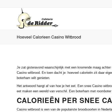
Hoeveel Calorieen Casino Witbrood
Je zat gisteravond waarschijnlijk met een knorrende maag achter 
Casino witbrood. En toen dacht je: hoeveel calorieën zit daar eige
boterham wilt genieten.
Het antwoord hangt af van hoe je het eet. Een snee Casino witbroo
eet maken een wereld van verschil. Een boterham met roomboter en
CALORIEËN PER SNEE C
Casino witbrood is een van de populairste broodsoorten in Neder