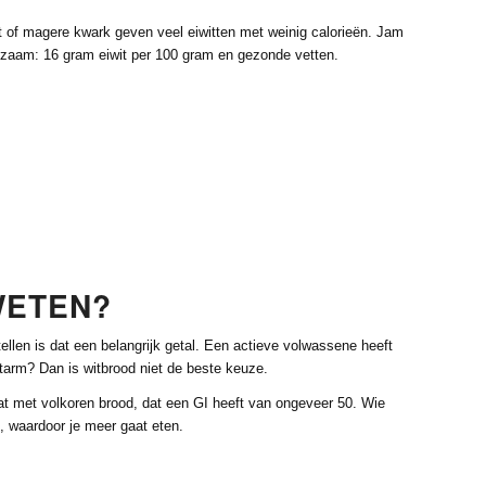
t of magere kwark geven veel eiwitten met weinig calorieën. Jam
edzaam: 16 gram eiwit per 100 gram en gezonde vetten.
WETEN?
llen is dat een belangrijk getal. Een actieve volwassene heeft
atarm? Dan is witbrood niet de beste keuze.
dat met volkoren brood, dat een GI heeft van ongeveer 50. Wie
, waardoor je meer gaat eten.