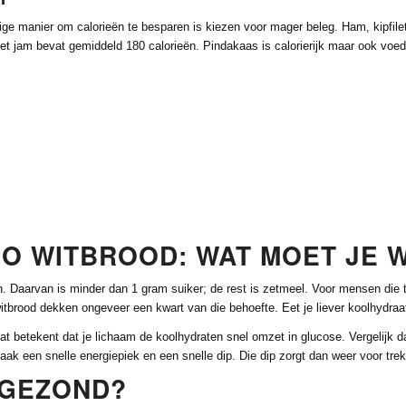
ge manier om calorieën te besparen is kiezen voor mager beleg. Ham, kipfile
met jam bevat gemiddeld 180 calorieën. Pindakaas is calorierijk maar ook vo
NO WITBROOD: WAT MOET JE 
Daarvan is minder dan 1 gram suiker; de rest is zetmeel. Voor mensen die te
witbrood dekken ongeveer een kwart van die behoefte. Eet je liever koolhydra
at betekent dat je lichaam de koolhydraten snel omzet in glucose. Vergelijk 
ak een snelle energiepiek en een snelle dip. Die dip zorgt dan weer voor trek
NGEZOND?