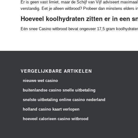
Er is geen vast limiet, maar de Schijf van Vijf adviseert maximaa
verstandig. Eet je alleen witbrood? Probeer dan minstens elders in
Hoeveel koolhydraten zitten er in een 
Eén snee Casino witbrood bevat ongeveer 17,5 gram koolhydraten.
VERGELIJKBARE ARTIKELEN
nieuwe wet casino
buitenlandse casino snelle uitbetaling
snelste uitbetaling online casino nederland
holland casino kaart verlopen
hoeveel calorieen casino witbrood