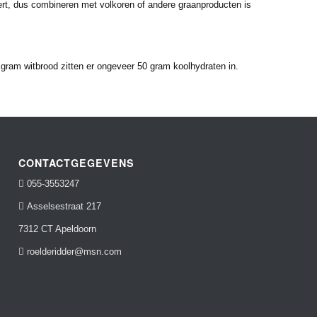
evert, dus combineren met volkoren of andere graanproducten is
gram witbrood zitten er ongeveer 50 gram koolhydraten in.
CONTACTGEGEVENS

055-3553247

Asselsestraat 217
7312 CT Apeldoorn

roelderidder@msn.com