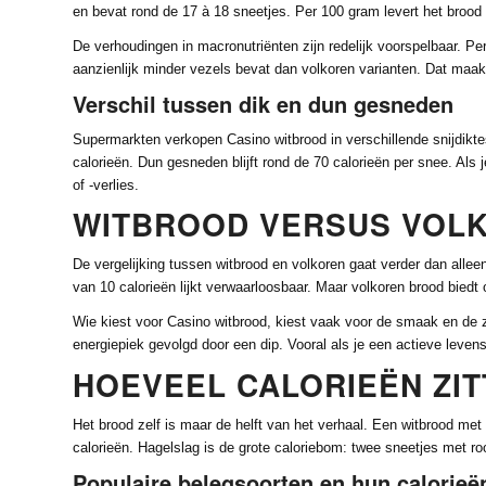
en bevat rond de 17 à 18 sneetjes. Per 100 gram levert het brood
De verhoudingen in macronutriënten zijn redelijk voorspelbaar. Pe
aanzienlijk minder vezels bevat dan volkoren varianten. Dat maakt
Verschil tussen dik en dun gesneden
Supermarkten verkopen Casino witbrood in verschillende snijdikt
calorieën. Dun gesneden blijft rond de 70 calorieën per snee. Als 
of -verlies.
WITBROOD VERSUS VOLKO
De vergelijking tussen witbrood en volkoren gaat verder dan allee
van 10 calorieën lijkt verwaarloosbaar. Maar volkoren brood biedt 
Wie kiest voor Casino witbrood, kiest vaak voor de smaak en de zac
energiepiek gevolgd door een dip. Vooral als je een actieve levenss
HOEVEEL CALORIEËN ZIT
Het brood zelf is maar de helft van het verhaal. Een witbrood me
calorieën. Hagelslag is de grote caloriebom: twee sneetjes met ro
Populaire belegsoorten en hun calorieë