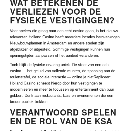
WAT BETEKENEN DE
VERLIEZEN VOOR DE
FYSIEKE VESTIGINGEN?
Voor spelers die graag naar een echt casino gaan, is het nieuws
relevanter. Holland Casino heeft meerdere locaties heroverwogen.
Nieuwbouwplannen in Amsterdam en andere steden zijn
afgeblazen of uitgesteld. Sommige vestigingen kunnen hun
openingstijden aanpassen of het aanbod veranderen.
Toch blijft de fysieke ervaring uniek. De sfeer van een echt
casino — het geluid van vallende munten, de spanning aan de
roulettetafel, de sociale interactie — online je nietRepliceert.
Holland Casino scheept hierop door hun vestigingen te
moderniseren en meer te focussen op entertainment dan puur
gokken. Denk aan restaurants, bars en evenementen die een
breder publiek trekken.
VERANTWOORD SPELEN
EN DE ROL VAN DE KSA