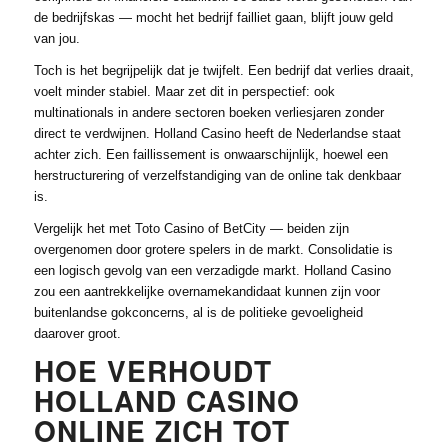
de bedrijfskas — mocht het bedrijf failliet gaan, blijft jouw geld
van jou.
Toch is het begrijpelijk dat je twijfelt. Een bedrijf dat verlies draait,
voelt minder stabiel. Maar zet dit in perspectief: ook
multinationals in andere sectoren boeken verliesjaren zonder
direct te verdwijnen. Holland Casino heeft de Nederlandse staat
achter zich. Een faillissement is onwaarschijnlijk, hoewel een
herstructurering of verzelfstandiging van de online tak denkbaar
is.
Vergelijk het met Toto Casino of BetCity — beiden zijn
overgenomen door grotere spelers in de markt. Consolidatie is
een logisch gevolg van een verzadigde markt. Holland Casino
zou een aantrekkelijke overnamekandidaat kunnen zijn voor
buitenlandse gokconcerns, al is de politieke gevoeligheid
daarover groot.
HOE VERHOUDT
HOLLAND CASINO
ONLINE ZICH TOT