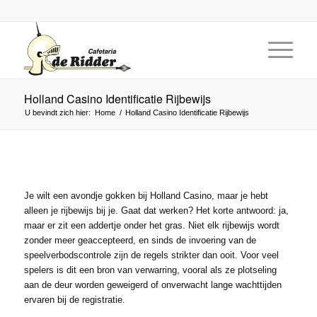
Holland Casino Identificatie Rijbewijs
U bevindt zich hier:
Home
/
Holland Casino Identificatie Rijbewijs
Je wilt een avondje gokken bij Holland Casino, maar je hebt
alleen je rijbewijs bij je. Gaat dat werken? Het korte antwoord: ja,
maar er zit een addertje onder het gras. Niet elk rijbewijs wordt
zonder meer geaccepteerd, en sinds de invoering van de
speelverbodscontrole zijn de regels strikter dan ooit. Voor veel
spelers is dit een bron van verwarring, vooral als ze plotseling
aan de deur worden geweigerd of onverwacht lange wachttijden
ervaren bij de registratie.