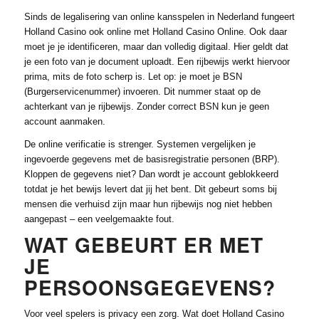
Sinds de legalisering van online kansspelen in Nederland fungeert
Holland Casino ook online met Holland Casino Online. Ook daar
moet je je identificeren, maar dan volledig digitaal. Hier geldt dat
je een foto van je document uploadt. Een rijbewijs werkt hiervoor
prima, mits de foto scherp is. Let op: je moet je BSN
(Burgerservicenummer) invoeren. Dit nummer staat op de
achterkant van je rijbewijs. Zonder correct BSN kun je geen
account aanmaken.
De online verificatie is strenger. Systemen vergelijken je
ingevoerde gegevens met de basisregistratie personen (BRP).
Kloppen de gegevens niet? Dan wordt je account geblokkeerd
totdat je het bewijs levert dat jij het bent. Dit gebeurt soms bij
mensen die verhuisd zijn maar hun rijbewijs nog niet hebben
aangepast – een veelgemaakte fout.
WAT GEBEURT ER MET
JE
PERSOONSGEGEVENS?
Voor veel spelers is privacy een zorg. Wat doet Holland Casino