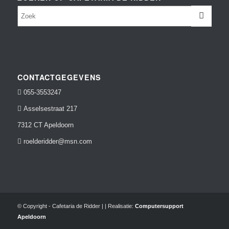
CONTACTGEGEVENS

055-3553247

Asselsestraat 217
7312 CT Apeldoorn

roelderidder@msn.com
© Copyright - Cafetaria de Ridder | | Realisatie:
Computersupport
Apeldoorn