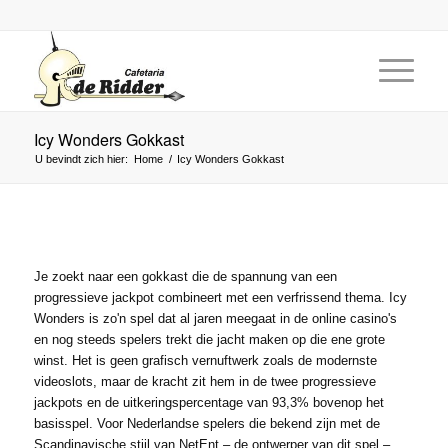
Icy Wonders Gokkast
U bevindt zich hier:
Home
/
Icy Wonders Gokkast
Je zoekt naar een gokkast die de spannung van een
progressieve jackpot combineert met een verfrissend thema. Icy
Wonders is zo'n spel dat al jaren meegaat in de online casino's
en nog steeds spelers trekt die jacht maken op die ene grote
winst. Het is geen grafisch vernuftwerk zoals de modernste
videoslots, maar de kracht zit hem in de twee progressieve
jackpots en de uitkeringspercentage van 93,3% bovenop het
basisspel. Voor Nederlandse spelers die bekend zijn met de
Scandinavische stijl van NetEnt – de ontwerper van dit spel –