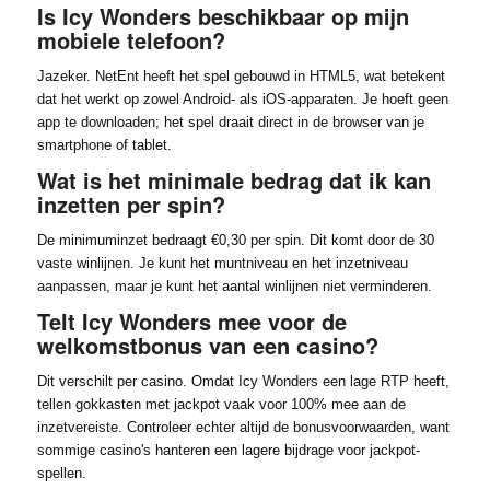
Is Icy Wonders beschikbaar op mijn
mobiele telefoon?
Jazeker. NetEnt heeft het spel gebouwd in HTML5, wat betekent
dat het werkt op zowel Android- als iOS-apparaten. Je hoeft geen
app te downloaden; het spel draait direct in de browser van je
smartphone of tablet.
Wat is het minimale bedrag dat ik kan
inzetten per spin?
De minimuminzet bedraagt €0,30 per spin. Dit komt door de 30
vaste winlijnen. Je kunt het muntniveau en het inzetniveau
aanpassen, maar je kunt het aantal winlijnen niet verminderen.
Telt Icy Wonders mee voor de
welkomstbonus van een casino?
Dit verschilt per casino. Omdat Icy Wonders een lage RTP heeft,
tellen gokkasten met jackpot vaak voor 100% mee aan de
inzetvereiste. Controleer echter altijd de bonusvoorwaarden, want
sommige casino's hanteren een lagere bijdrage voor jackpot-
spellen.