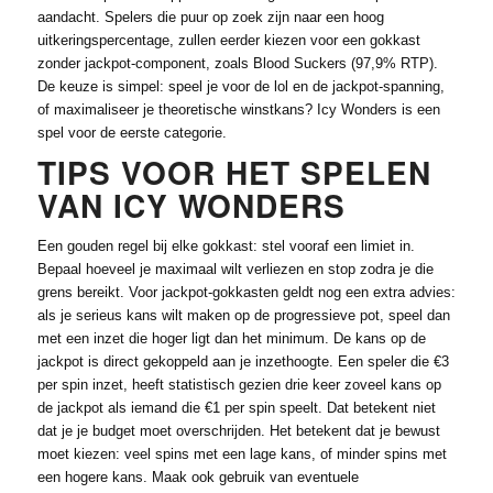
aandacht. Spelers die puur op zoek zijn naar een hoog
uitkeringspercentage, zullen eerder kiezen voor een gokkast
zonder jackpot-component, zoals Blood Suckers (97,9% RTP).
De keuze is simpel: speel je voor de lol en de jackpot-spanning,
of maximaliseer je theoretische winstkans? Icy Wonders is een
spel voor de eerste categorie.
TIPS VOOR HET SPELEN
VAN ICY WONDERS
Een gouden regel bij elke gokkast: stel vooraf een limiet in.
Bepaal hoeveel je maximaal wilt verliezen en stop zodra je die
grens bereikt. Voor jackpot-gokkasten geldt nog een extra advies:
als je serieus kans wilt maken op de progressieve pot, speel dan
met een inzet die hoger ligt dan het minimum. De kans op de
jackpot is direct gekoppeld aan je inzethoogte. Een speler die €3
per spin inzet, heeft statistisch gezien drie keer zoveel kans op
de jackpot als iemand die €1 per spin speelt. Dat betekent niet
dat je je budget moet overschrijden. Het betekent dat je bewust
moet kiezen: veel spins met een lage kans, of minder spins met
een hogere kans. Maak ook gebruik van eventuele