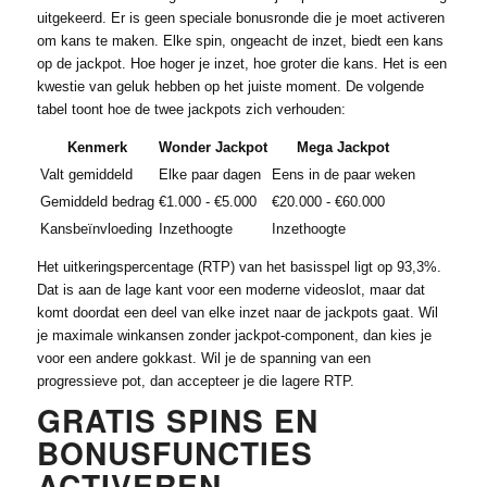
uitgekeerd. Er is geen speciale bonusronde die je moet activeren
om kans te maken. Elke spin, ongeacht de inzet, biedt een kans
op de jackpot. Hoe hoger je inzet, hoe groter die kans. Het is een
kwestie van geluk hebben op het juiste moment. De volgende
tabel toont hoe de twee jackpots zich verhouden:
Kenmerk
Wonder Jackpot
Mega Jackpot
Valt gemiddeld
Elke paar dagen
Eens in de paar weken
Gemiddeld bedrag
€1.000 - €5.000
€20.000 - €60.000
Kansbeïnvloeding
Inzethoogte
Inzethoogte
Het uitkeringspercentage (RTP) van het basisspel ligt op 93,3%.
Dat is aan de lage kant voor een moderne videoslot, maar dat
komt doordat een deel van elke inzet naar de jackpots gaat. Wil
je maximale winkansen zonder jackpot-component, dan kies je
voor een andere gokkast. Wil je de spanning van een
progressieve pot, dan accepteer je die lagere RTP.
GRATIS SPINS EN
BONUSFUNCTIES
ACTIVEREN