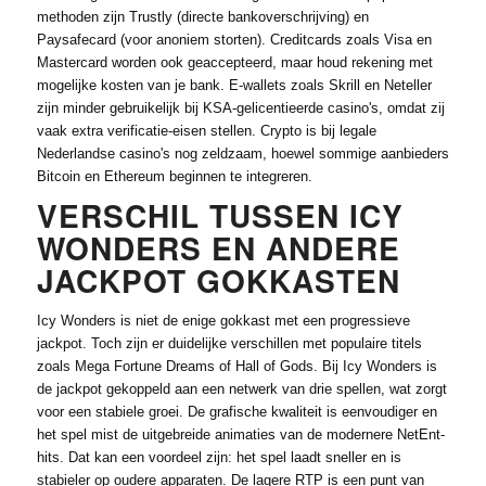
methoden zijn Trustly (directe bankoverschrijving) en
Paysafecard (voor anoniem storten). Creditcards zoals Visa en
Mastercard worden ook geaccepteerd, maar houd rekening met
mogelijke kosten van je bank. E-wallets zoals Skrill en Neteller
zijn minder gebruikelijk bij KSA-gelicentieerde casino's, omdat zij
vaak extra verificatie-eisen stellen. Crypto is bij legale
Nederlandse casino's nog zeldzaam, hoewel sommige aanbieders
Bitcoin en Ethereum beginnen te integreren.
VERSCHIL TUSSEN ICY
WONDERS EN ANDERE
JACKPOT GOKKASTEN
Icy Wonders is niet de enige gokkast met een progressieve
jackpot. Toch zijn er duidelijke verschillen met populaire titels
zoals Mega Fortune Dreams of Hall of Gods. Bij Icy Wonders is
de jackpot gekoppeld aan een netwerk van drie spellen, wat zorgt
voor een stabiele groei. De grafische kwaliteit is eenvoudiger en
het spel mist de uitgebreide animaties van de modernere NetEnt-
hits. Dat kan een voordeel zijn: het spel laadt sneller en is
stabieler op oudere apparaten. De lagere RTP is een punt van