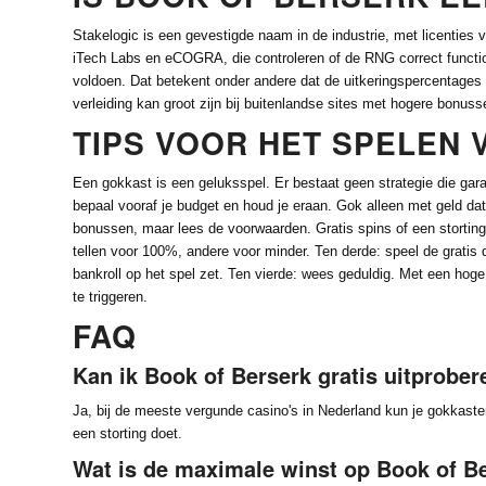
Stakelogic is een gevestigde naam in de industrie, met licentie
iTech Labs en eCOGRA, die controleren of de RNG correct function
voldoen. Dat betekent onder andere dat de uitkeringspercentages 
verleiding kan groot zijn bij buitenlandse sites met hogere bonussen
TIPS VOOR HET SPELEN
Een gokkast is een geluksspel. Er bestaat geen strategie die garan
bepaal vooraf je budget en houd je eraan. Gok alleen met geld dat 
bonussen, maar lees de voorwaarden. Gratis spins of een storting
tellen voor 100%, andere voor minder. Ten derde: speel de gratis 
bankroll op het spel zet. Ten vierde: wees geduldig. Met een hoge
te triggeren.
FAQ
Kan ik Book of Berserk gratis uitprober
Ja, bij de meeste vergunde casino's in Nederland kun je gokkaste
een storting doet.
Wat is de maximale winst op Book of B