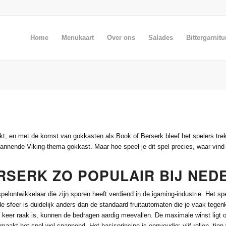
Home
Menukaart
Over ons
Salades
Bittergarnitu
t, en met de komst van gokkasten als Book of Berserk bleef het spelers trek
nnende Viking-thema gokkast. Maar hoe speel je dit spel precies, waar vind
RSERK ZO POPULAIR BIJ NE
lontwikkelaar die zijn sporen heeft verdiend in de igaming-industrie. Het spe
e sfeer is duidelijk anders dan de standaard fruitautomaten die je vaak tegenko
keer raak is, kunnen de bedragen aardig meevallen. De maximale winst ligt op 
aakt het spel wel spannend. Het basisprincipe is eenvoudig: vijf rollen, tien