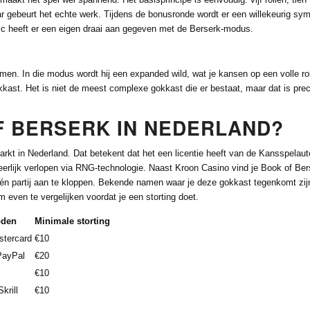
aar gebeurt het echte werk. Tijdens de bonusronde wordt er een willekeurig sy
ic heeft er een eigen draai aan gegeven met de Berserk-modus.
komen. In die modus wordt hij een expanded wild, wat je kansen op een volle r
okkast. Het is niet de meest complexe gokkast die er bestaat, maar dat is prec
F BERSERK IN NEDERLAND?
kt in Nederland. Dat betekent dat het een licentie heeft van de Kansspelauto
n eerlijk verlopen via RNG-technologie. Naast Kroon Casino vind je Book of Be
j één partij aan te kloppen. Bekende namen waar je deze gokkast tegenkomt zij
even te vergelijken voordat je een storting doet.
oden
Minimale storting
stercard
€10
PayPal
€20
€10
krill
€10