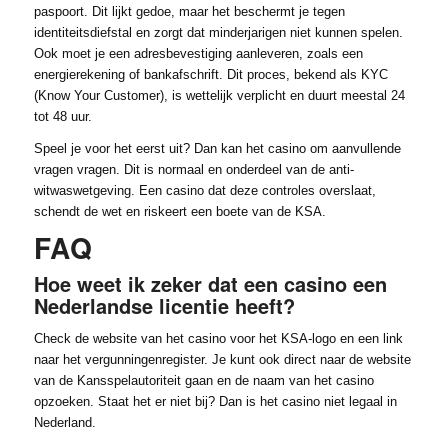
paspoort. Dit lijkt gedoe, maar het beschermt je tegen
identiteitsdiefstal en zorgt dat minderjarigen niet kunnen spelen.
Ook moet je een adresbevestiging aanleveren, zoals een
energierekening of bankafschrift. Dit proces, bekend als KYC
(Know Your Customer), is wettelijk verplicht en duurt meestal 24
tot 48 uur.
Speel je voor het eerst uit? Dan kan het casino om aanvullende
vragen vragen. Dit is normaal en onderdeel van de anti-
witwaswetgeving. Een casino dat deze controles overslaat,
schendt de wet en riskeert een boete van de KSA.
FAQ
Hoe weet ik zeker dat een casino een
Nederlandse licentie heeft?
Check de website van het casino voor het KSA-logo en een link
naar het vergunningenregister. Je kunt ook direct naar de website
van de Kansspelautoriteit gaan en de naam van het casino
opzoeken. Staat het er niet bij? Dan is het casino niet legaal in
Nederland.