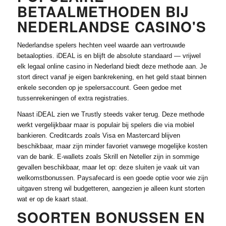
BETAALMETHODEN BIJ
NEDERLANDSE CASINO'S
Nederlandse spelers hechten veel waarde aan vertrouwde
betaalopties. iDEAL is en blijft de absolute standaard — vrijwel
elk legaal online casino in Nederland biedt deze methode aan. Je
stort direct vanaf je eigen bankrekening, en het geld staat binnen
enkele seconden op je spelersaccount. Geen gedoe met
tussenrekeningen of extra registraties.
Naast iDEAL zien we Trustly steeds vaker terug. Deze methode
werkt vergelijkbaar maar is populair bij spelers die via mobiel
bankieren. Creditcards zoals Visa en Mastercard blijven
beschikbaar, maar zijn minder favoriet vanwege mogelijke kosten
van de bank. E-wallets zoals Skrill en Neteller zijn in sommige
gevallen beschikbaar, maar let op: deze sluiten je vaak uit van
welkomstbonussen. Paysafecard is een goede optie voor wie zijn
uitgaven streng wil budgetteren, aangezien je alleen kunt storten
wat er op de kaart staat.
SOORTEN BONUSSEN EN