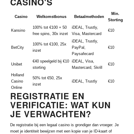
CASINO'S
Min.
Casino
Welkomstbonus
Betaalmethoden
Storting
100% tot €100 + 50
iDEAL, Trustly,
Kansino
€10
free spins, 30x inzet
Visa, Mastercard
iDEAL, Trustly,
100% tot €100, 25x
BetCity
PayPal,
€10
inzet
Paysafecard
€40 speelgeld bij €10
iDEAL, Visa,
Unibet
€10
storting
Mastercard, Skrill
Holland
50% tot €50, 25x
Casino
iDEAL, Trustly
€10
inzet
Online
REGISTRATIE EN
VERIFICATIE: WAT KUN
JE VERWACHTEN?
De registratie bij een legaal casino is grondiger dan vroeger. Je
moet je identiteit bewijzen met een kopie van je ID-kaart of