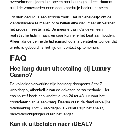
overschreden tijdens het spelen met bonusgeld. Lees daarom
altijd de voorwaarden goed door voordat je begint te spelen.
Tot slot: geduld is een schone zaak. Het is verleidelijk om de
klantenservice te mailen of te bellen elke dag, maar dit versnelt
het proces meestal niet. De meeste casino's geven een
realistische tijdslijn aan, en daar kun je je het best aan houden.
Alleen als de vermelde tijd ruimschoots is verstreken zonder dat
er iets is gebeurd, is het tijd om contact op te nemen.
FAQ
Hoe lang duurt uitbetaling bij Luxury
Casino?
De volledige verwerkingstijd bedraagt doorgaans 3 tot 7
werkdagen, afhankelijk van de gekozen betaalmethode. Het
casino zelf heeft een wachttijd van 24 tot 48 uur voor het
controleren van je aanvraag. Daarna duurt de daadwerkelijke
overboeking 1 tot 5 werkdagen. E-wallets zijn het snelst,
bankoverschrijvingen duren het langst.
Kan ik uitbetalen naar iDEAL?