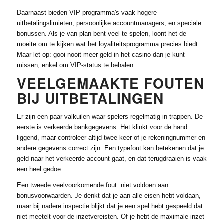
Daarnaast bieden VIP-programma's vaak hogere
uitbetalingslimieten, persoonlijke accountmanagers, en speciale
bonussen. Als je van plan bent veel te spelen, loont het de
moeite om te kijken wat het loyaliteitsprogramma precies biedt.
Maar let op: gooi nooit meer geld in het casino dan je kunt
missen, enkel om VIP-status te behalen.
VEELGEMAAKTE FOUTEN
BIJ UITBETALINGEN
Er zijn een paar valkuilen waar spelers regelmatig in trappen. De
eerste is verkeerde bankgegevens. Het klinkt voor de hand
liggend, maar controleer altijd twee keer of je rekeningnummer en
andere gegevens correct zijn. Een typefout kan betekenen dat je
geld naar het verkeerde account gaat, en dat terugdraaien is vaak
een heel gedoe.
Een tweede veelvoorkomende fout: niet voldoen aan
bonusvoorwaarden. Je denkt dat je aan alle eisen hebt voldaan,
maar bij nadere inspectie blijkt dat je een spel hebt gespeeld dat
niet meetelt voor de inzetvereisten. Of je hebt de maximale inzet