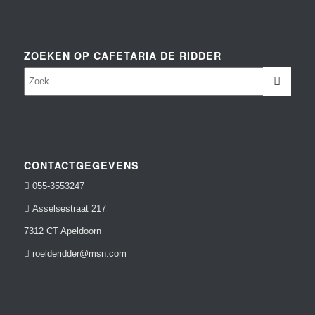
ZOEKEN OP CAFETARIA DE RIDDER
CONTACTGEGEVENS

055-3553247

Asselsestraat 217
7312 CT Apeldoorn

roelderidder@msn.com