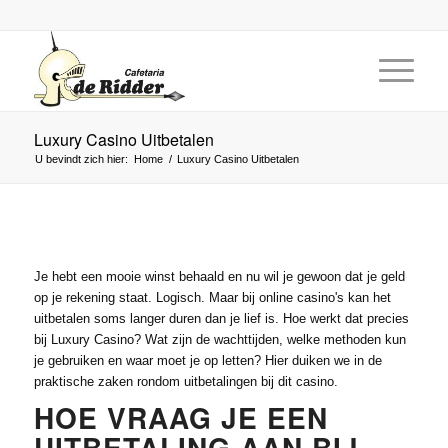
Luxury Casino Uitbetalen
U bevindt zich hier:
Home
/
Luxury Casino Uitbetalen
Je hebt een mooie winst behaald en nu wil je gewoon dat je geld
op je rekening staat. Logisch. Maar bij online casino's kan het
uitbetalen soms langer duren dan je lief is. Hoe werkt dat precies
bij Luxury Casino? Wat zijn de wachttijden, welke methoden kun
je gebruiken en waar moet je op letten? Hier duiken we in de
praktische zaken rondom uitbetalingen bij dit casino.
HOE VRAAG JE EEN
UITBETALING AAN BIJ