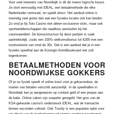
Voor veel inwoners van Noordwijk is dit de meest logische keuze.
Je stort eenvoudig met iDEAL, een betaalmethode die elke
Nederlander vertrouwt, en speelt direct. Het aanbod online is
oneindig veel groter dan wat een fysieke locatie ooit kan bieden.
Zo vind je bij Toto Casino niet alleen exclusieve slots, maar ook
sportweddenschappen die naadloos aansluiten bij het
casinoaandeel. De bonusstructuur bij deze partijen is vaak
aantrekkelijk, zoals een 100% welkomstbonus tot €200 met een
inzetvereiste van rond de 30x. Dat is een aanbod dat je in een
fysieke speelhal aan de Koningin Astridboulevard niet zult
tegenkomen.
BETAALMETHODEN VOOR
NOORDWIJKSE GOKKERS
Of je nu fysiek speelt of online kiest voor je gokavonduur, de
manier van betalen verschilt aanzienlijk. In de speelhallen in
Noordwijk ben je aangewezen op contant geld of een pinpas aan
de balie. Online zaken zijn soepeler geregeld. Het gros van de
KSA-gekeurde casino's ondersteunt iDEAL, wat de transactie
binnen seconden voltooit. Ook Trustly is een populaire optie voor
wie direct van de bankrekening wil storten zonder tussenkomst