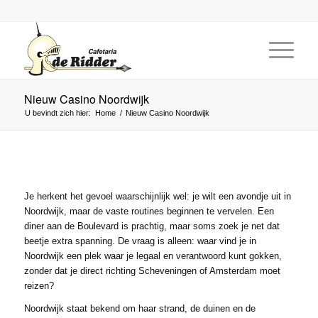
Nieuw Casino Noordwijk
U bevindt zich hier:
Home
/
Nieuw Casino Noordwijk
Je herkent het gevoel waarschijnlijk wel: je wilt een avondje uit in
Noordwijk, maar de vaste routines beginnen te vervelen. Een
diner aan de Boulevard is prachtig, maar soms zoek je net dat
beetje extra spanning. De vraag is alleen: waar vind je in
Noordwijk een plek waar je legaal en verantwoord kunt gokken,
zonder dat je direct richting Scheveningen of Amsterdam moet
reizen?
Noordwijk staat bekend om haar strand, de duinen en de