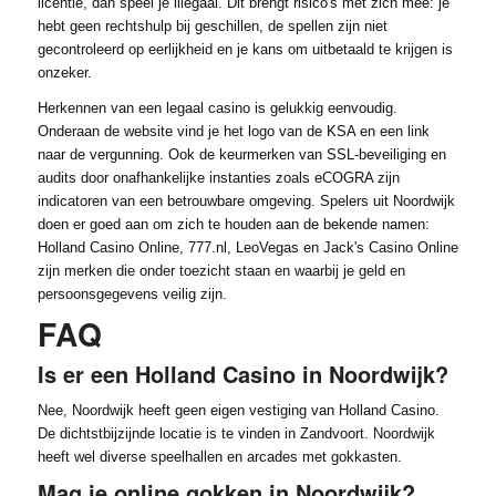
licentie, dan speel je illegaal. Dit brengt risico's met zich mee: je
hebt geen rechtshulp bij geschillen, de spellen zijn niet
gecontroleerd op eerlijkheid en je kans om uitbetaald te krijgen is
onzeker.
Herkennen van een legaal casino is gelukkig eenvoudig.
Onderaan de website vind je het logo van de KSA en een link
naar de vergunning. Ook de keurmerken van SSL-beveiliging en
audits door onafhankelijke instanties zoals eCOGRA zijn
indicatoren van een betrouwbare omgeving. Spelers uit Noordwijk
doen er goed aan om zich te houden aan de bekende namen:
Holland Casino Online, 777.nl, LeoVegas en Jack's Casino Online
zijn merken die onder toezicht staan en waarbij je geld en
persoonsgegevens veilig zijn.
FAQ
Is er een Holland Casino in Noordwijk?
Nee, Noordwijk heeft geen eigen vestiging van Holland Casino.
De dichtstbijzijnde locatie is te vinden in Zandvoort. Noordwijk
heeft wel diverse speelhallen en arcades met gokkasten.
Mag je online gokken in Noordwijk?