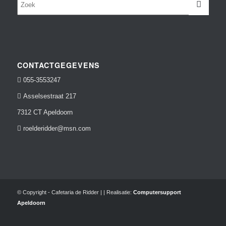
CONTACTGEGEVENS

055-3553247

Asselsestraat 217
7312 CT Apeldoorn

roelderidder@msn.com
© Copyright - Cafetaria de Ridder | | Realisatie:
Computersupport
Apeldoorn