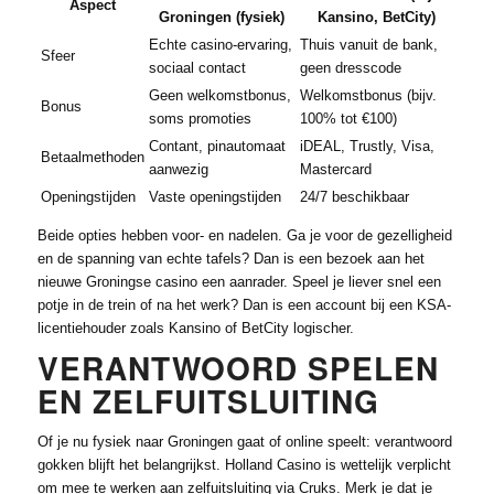
Aspect
Groningen (fysiek)
Kansino, BetCity)
Echte casino-ervaring,
Thuis vanuit de bank,
Sfeer
sociaal contact
geen dresscode
Geen welkomstbonus,
Welkomstbonus (bijv.
Bonus
soms promoties
100% tot €100)
Contant, pinautomaat
iDEAL, Trustly, Visa,
Betaalmethoden
aanwezig
Mastercard
Openingstijden
Vaste openingstijden
24/7 beschikbaar
Beide opties hebben voor- en nadelen. Ga je voor de gezelligheid
en de spanning van echte tafels? Dan is een bezoek aan het
nieuwe Groningse casino een aanrader. Speel je liever snel een
potje in de trein of na het werk? Dan is een account bij een KSA-
licentiehouder zoals Kansino of BetCity logischer.
VERANTWOORD SPELEN
EN ZELFUITSLUITING
Of je nu fysiek naar Groningen gaat of online speelt: verantwoord
gokken blijft het belangrijkst. Holland Casino is wettelijk verplicht
om mee te werken aan zelfuitsluiting via Cruks. Merk je dat je