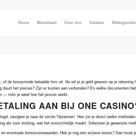
Home
Menukaart
Over ons
Salades
Bittergarnitu
, of de bonusronde betaalde fors uit. Nu wil je je geld gewoon op je rekening
ang duurt het precies? Zijn er kosten aan verbonden? En welke documenten he
aan — mits je weet hoe het proces werkt.
ETALING AAN BIJ ONE CASINO
elogd, navigeer je naar de sectie 'Opnemen'. Hier zie je direct welke method
g als voor storting, wat het overzichtelijk maakt. Selecteer je gewenste meth
do en eventuele bonusvoorwaarden. Heb je nog een actieve bonus? Dan moet je 