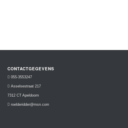
CONTACTGEGEVENS

055-3553247

Asselsestraat 217
7312 CT Apeldoorn

roelderidder@msn.com