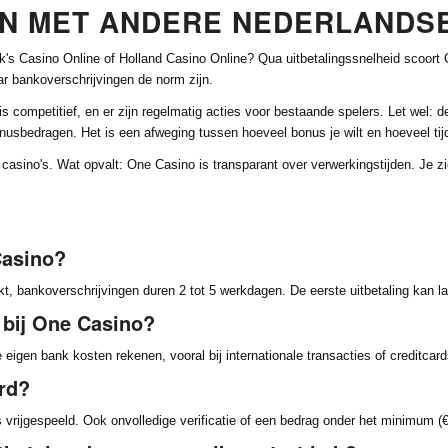
N MET ANDERE NEDERLANDSE
s Casino Online of Holland Casino Online? Qua uitbetalingssnelheid scoort O
ar bankoverschrijvingen de norm zijn.
competitief, en er zijn regelmatig acties voor bestaande spelers. Let wel: d
nusbedragen. Het is een afweging tussen hoeveel bonus je wilt en hoeveel tijd 
asino's. Wat opvalt: One Casino is transparant over verwerkingstijden. Je ziet
Casino?
t, bankoverschrijvingen duren 2 tot 5 werkdagen. De eerste uitbetaling kan lan
 bij One Casino?
eigen bank kosten rekenen, vooral bij internationale transacties of creditcard
rd?
rijgespeeld. Ook onvolledige verificatie of een bedrag onder het minimum (€2