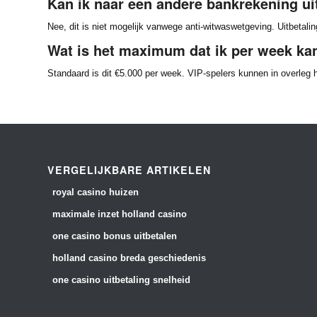
Kan ik naar een andere bankrekening ui
Nee, dit is niet mogelijk vanwege anti-witwaswetgeving. Uitbetalin
Wat is het maximum dat ik per week kan
Standaard is dit €5.000 per week. VIP-spelers kunnen in overleg h
VERGELIJKBARE ARTIKELEN
royal casino huizen
maximale inzet holland casino
one casino bonus uitbetalen
holland casino breda geschiedenis
one casino uitbetaling snelheid