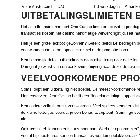
Visa/Mastercard
€20
1-3 werkdagen
Afhankel
UITBETALINGSLIMIETEN
Net als elk casino hanteert One Casino limieten op wat je per d
transacties kosten het casino handmatige verwerkingstijd. Het ma
Heb je een grote jackpot gewonnen? Gefeliciteerd! Bij bedragen b
voorwaarden die bij het specifieke spel of de promotie horen.
Een belangrijk detail: uitbetalingen gaan altijd terug naar dezel
Dan gaat je winst via een bankoverschrijving naar dezelfde rekeni
VEELVOORKOMENDE PRO
Soms loopt een uitbetaling niet soepel. De meest voorkomende re
klantenservice. One Casino heeft een Nederlandstalige support die 
Een andere valkuil: bonusvoorwaarden. Veel spelers vergeten dat 
de kleine lettertjes voordat je een bonus accepteert. Sommige sp
niet.
Ook technisch kunnen er issues ontstaan. Werkt je opname niet? 
vooral bij creditcards kunnen transacties worden geblokkeerd als '