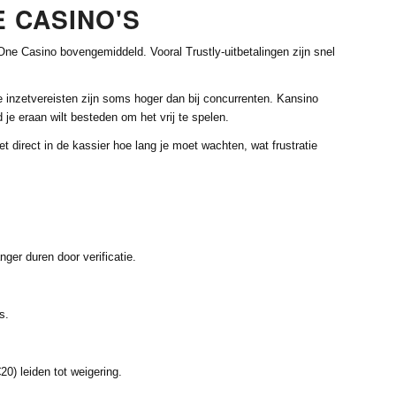
 CASINO'S
ne Casino bovengemiddeld. Vooral Trustly-uitbetalingen zijn snel
e inzetvereisten zijn soms hoger dan bij concurrenten. Kansino
je eraan wilt besteden om het vrij te spelen.
 direct in de kassier hoe lang je moet wachten, wat frustratie
ger duren door verificatie.
s.
0) leiden tot weigering.