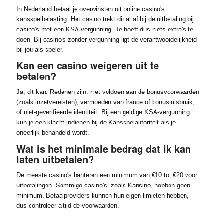
In Nederland betaal je overwinsten uit online casino's
kansspelbelasting. Het casino trekt dit al af bij de uitbetaling bij
casino's met een KSA-vergunning. Je hoeft dus niets extra's te
doen. Bij casino's zonder vergunning ligt de verantwoordelijkheid
bij jou als speler.
Kan een casino weigeren uit te
betalen?
Ja, dit kan. Redenen zijn: niet voldoen aan de bonusvoorwaarden
(zoals inzetvereisten), vermoeden van fraude of bonusmisbruik,
of niet-geverifieerde identiteit. Bij een geldige KSA-vergunning
kun je een klacht indienen bij de Kansspelautoriteit als je
oneerlijk behandeld wordt.
Wat is het minimale bedrag dat ik kan
laten uitbetalen?
De meeste casino's hanteren een minimum van €10 tot €20 voor
uitbetalingen. Sommige casino's, zoals Kansino, hebben geen
minimum. Betaalproviders kunnen hun eigen limieten hebben,
dus controleer altijd de voorwaarden.