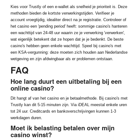
Kies voor Trustly of een e-wallet als snelheid je prioriteit is. Deze
methoden bieden de kortste verwerkingstijden. Verifieer je
account vroegtijdig, idealiter direct na je registratie. Controleer of
het casino een 'pending period' heeft: sommige casino's hanteren
een wachttijd van 24-48 uur waarin ze je verwerking 'verwerken',
wat eigenlijk betekent dat ze hopen dat je je bedenkt. De beste
casino's hebben geen enkele wachttijd. Speel bij casino's met
een KSA-vergunning: deze moeten zich houden aan Nederlandse
wetgeving en zijn afdwingbaar als er problemen ontstaan.
FAQ
Hoe lang duurt een uitbetaling bij een
online casino?
Dit hangt af van het casino en je betaalmethode. Bij casino's met
Trustly kan dit 5-15 minuten zijn. Via iDEAL meestal enkele uren
tot 24 uur. Creditcards en bankoverschrijvingen kunnen 1-3
werkdagen duren.
Moet ik belasting betalen over mijn
casino winst?