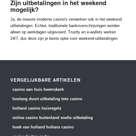
Zijn uitbetalingen in het weekend
mogelijk?
Ja, de meeste moderne casino's verwerken ook in het weekend
uitbetalingen. Echter, traditionele bankoverschrijvingen worden
alleen op werkdagen uitgevoerd. Trustly en e-wallets werken
24/7, dus deze zijn je beste optie voor weekend-uitbetalingen.
VERGELIJKBARE ARTIKELEN
casino aan huis heemskerk
hoelang duurt uitbetaling toto casino
holland casino huisregels
online casino buitenland snelle uitbetaling
hoek van holland hollans casino