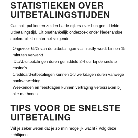
STATISTIEKEN OVER
UITBETALINGSTIJDEN
Casino's publiceren zelden harde cijfers over hun gemiddelde
uitbetalingstijd. Uit onafhankelijk onderzoek onder Nederlandse
spelers blijkt echter het volgende:
Ongeveer 65% van de uitbetalingen via Trustly wordt binnen 15
minuten verwerkt
iDEAL-uitbetalingen duren gemiddeld 2-4 uur bij de snelste
casino's
Creditcard-uitbetalingen kunnen 1-3 werkdagen duren vanwege
bankverwerking
Weekenden en feestdagen kunnen vertraging veroorzaken bij
alle methoden
TIPS VOOR DE SNELSTE
UITBETALING
Wil je zeker weten dat je zo min mogelijk wacht? Volg deze
richtlijnen: