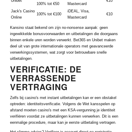
Unibet
€10
100% tot €50
Mastercard
Jack's Casino
iDEAL, Visa,
100% tot €100
€10
Online
Mastercard
Kansino staat bekend om zijn no-nonsense aanpak: geen
ingewikkelde bonusvoorwaarden en uitbetalingen die doorgaans
binnen enkele uren worden verwerkt. Bet365 en Unibet maken
deel uit van grote internationale operators met geavanceerde
verwerkingssystemen, wat zorgt voor betrouwbare snelle
uitbetalingen.
VERIFICATIE: DE
VERRASSENDE
VERTRAGING
Zelfs bij casino's met instant uitbetalingen kan er een obstakel
optreden: identiteitsverificatie. Volgens de Wet kansspelen op
afstand moeten casino's met een KSA-vergunning je identiteit
verifiëren voordat ze uitbetalingen kunnen verwerken. Dit is een
eenmalige procedure, maar kan je eerste uitbetaling vertragen.
Het slimme advies? Verifieer je account direct na registratie.