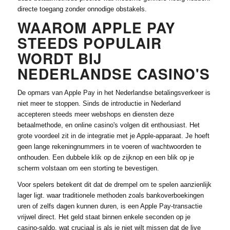
directe toegang zonder onnodige obstakels.
WAAROM APPLE PAY
STEEDS POPULAIR
WORDT BIJ
NEDERLANDSE CASINO'S
De opmars van Apple Pay in het Nederlandse betalingsverkeer is
niet meer te stoppen. Sinds de introductie in Nederland
accepteren steeds meer webshops en diensten deze
betaalmethode, en online casino's volgen dit enthousiast. Het
grote voordeel zit in de integratie met je Apple-apparaat. Je hoeft
geen lange rekeningnummers in te voeren of wachtwoorden te
onthouden. Een dubbele klik op de zijknop en een blik op je
scherm volstaan om een storting te bevestigen.
Voor spelers betekent dit dat de drempel om te spelen aanzienlijk
lager ligt. waar traditionele methoden zoals bankoverboekingen
uren of zelfs dagen kunnen duren, is een Apple Pay-transactie
vrijwel direct. Het geld staat binnen enkele seconden op je
casino-saldo, wat cruciaal is als je niet wilt missen dat de live