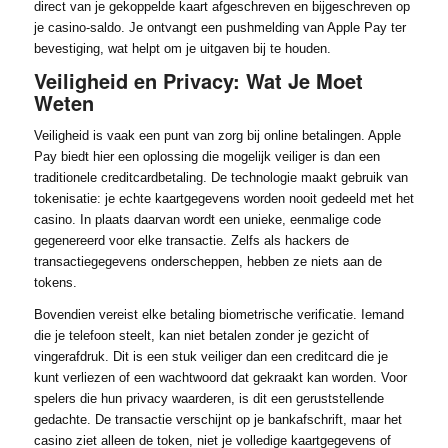
direct van je gekoppelde kaart afgeschreven en bijgeschreven op
je casino-saldo. Je ontvangt een pushmelding van Apple Pay ter
bevestiging, wat helpt om je uitgaven bij te houden.
Veiligheid en Privacy: Wat Je Moet
Weten
Veiligheid is vaak een punt van zorg bij online betalingen. Apple
Pay biedt hier een oplossing die mogelijk veiliger is dan een
traditionele creditcardbetaling. De technologie maakt gebruik van
tokenisatie: je echte kaartgegevens worden nooit gedeeld met het
casino. In plaats daarvan wordt een unieke, eenmalige code
gegenereerd voor elke transactie. Zelfs als hackers de
transactiegegevens onderscheppen, hebben ze niets aan de
tokens.
Bovendien vereist elke betaling biometrische verificatie. Iemand
die je telefoon steelt, kan niet betalen zonder je gezicht of
vingerafdruk. Dit is een stuk veiliger dan een creditcard die je
kunt verliezen of een wachtwoord dat gekraakt kan worden. Voor
spelers die hun privacy waarderen, is dit een geruststellende
gedachte. De transactie verschijnt op je bankafschrift, maar het
casino ziet alleen de token, niet je volledige kaartgegevens of