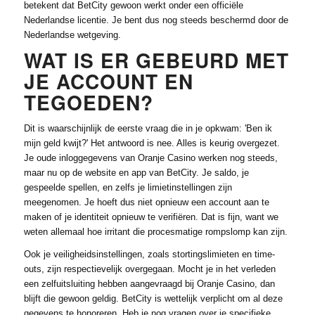
betekent dat BetCity gewoon werkt onder een officiële
Nederlandse licentie. Je bent dus nog steeds beschermd door de
Nederlandse wetgeving.
WAT IS ER GEBEURD MET
JE ACCOUNT EN
TEGOEDEN?
Dit is waarschijnlijk de eerste vraag die in je opkwam: 'Ben ik
mijn geld kwijt?' Het antwoord is nee. Alles is keurig overgezet.
Je oude inloggegevens van Oranje Casino werken nog steeds,
maar nu op de website en app van BetCity. Je saldo, je
gespeelde spellen, en zelfs je limietinstellingen zijn
meegenomen. Je hoeft dus niet opnieuw een account aan te
maken of je identiteit opnieuw te verifiëren. Dat is fijn, want we
weten allemaal hoe irritant die procesmatige rompslomp kan zijn.
Ook je veiligheidsinstellingen, zoals stortingslimieten en time-
outs, zijn respectievelijk overgegaan. Mocht je in het verleden
een zelfuitsluiting hebben aangevraagd bij Oranje Casino, dan
blijft die gewoon geldig. BetCity is wettelijk verplicht om al deze
gegevens te honoreren. Heb je nog vragen over je specifieke