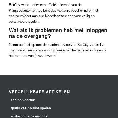
BetCity werkt onder een officiële licentie van de
Kansspelautoriteit. Je bent dus wettelijk beschermd en het
casino voldoet aan alle Nederlandse eisen voor veilig en
verantwoord spelen.
Wat als ik problemen heb met inloggen
na de overgang?
Neem contact op met de klantenservice van BetCity via de live
chat. Ze kunnen je account opzoeken en helpen met inloggen of
het resetten van je wachtwoord.
VERGELIJKBARE ARTIKELEN
casino voorfun
gratis casino slot spelen
endorphina casino lijst