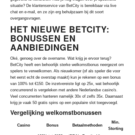
situatie? De klantenservice van BetCity is bereikbaar via live
chat en e-mail, en ze zijn erg behulpzaam bij dit soort
overgangsvragen.
HET NIEUWE BETCITY:
BONUSSEN EN
AANBIEDINGEN
Oké, genoeg over de overname. Wat krijg je ervoor terug?
BetCity heeft een behoorlijk sterke welkomstbonus neergezet om
spelers te verwelkomen. Als nieuwkomer (of als speler die voor
het eerst echt de overstap maakt) kun je rekenen op een bonus
van 100% tot €150. De inzetvereiste ligt op 25x, wat behoorlijk
concurrerend is vergeleken met andere Nederlandse casino's.
Veel concurrenten hanteren namelijk 30x of zelfs 35x. Daarnaast
krijg je vaak 50 gratis spins op een populaire slot toegevoegd.
Vergelijking welkomstbonussen
Min.
Casino
Bonus
Betaalmethoden
Storting