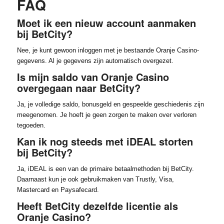
FAQ
Moet ik een nieuw account aanmaken
bij BetCity?
Nee, je kunt gewoon inloggen met je bestaande Oranje Casino-
gegevens. Al je gegevens zijn automatisch overgezet.
Is mijn saldo van Oranje Casino
overgegaan naar BetCity?
Ja, je volledige saldo, bonusgeld en gespeelde geschiedenis zijn
meegenomen. Je hoeft je geen zorgen te maken over verloren
tegoeden.
Kan ik nog steeds met iDEAL storten
bij BetCity?
Ja, iDEAL is een van de primaire betaalmethoden bij BetCity.
Daarnaast kun je ook gebruikmaken van Trustly, Visa,
Mastercard en Paysafecard.
Heeft BetCity dezelfde licentie als
Oranje Casino?