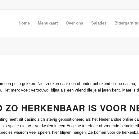
Home
Menukaart
Over ons
Salades
Bittergarnitu
n in een potje gokken. Niet zoeken naar een of ander onbekend online casino, 
 Het merk voelt vertrouwd, bijna als een vriend die je al jaren kent. Maar i
 ZO HERKENBAAR IS VOOR 
ting heeft dit casino zich stevig gepositioneerd als hét Nederlandse online c
e als speler niet wilt verdwalen in een Engelse interface of vreemde betaalme
 is precies waarom veel spelers hier blijven hangen. Ze komen voor de herkenba