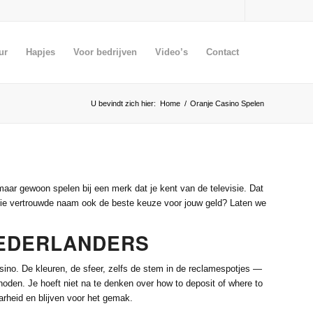
ur
Hapjes
Voor bedrijven
Video’s
Contact
U bevindt zich hier:
Home
/
Oranje Casino Spelen
maar gewoon spelen bij een merk dat je kent van de televisie. Dat
s die vertrouwde naam ook de beste keuze voor jouw geld? Laten we
NEDERLANDERS
asino. De kleuren, de sfeer, zelfs de stem in de reclamespotjes —
thoden. Je hoeft niet na te denken over how to deposit of where to
arheid en blijven voor het gemak.