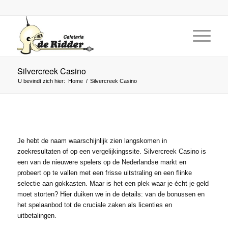
Silvercreek Casino
U bevindt zich hier:
Home
/
Silvercreek Casino
Je hebt de naam waarschijnlijk zien langskomen in
zoekresultaten of op een vergelijkingssite. Silvercreek Casino is
een van de nieuwere spelers op de Nederlandse markt en
probeert op te vallen met een frisse uitstraling en een flinke
selectie aan gokkasten. Maar is het een plek waar je écht je geld
moet storten? Hier duiken we in de details: van de bonussen en
het spelaanbod tot de cruciale zaken als licenties en
uitbetalingen.