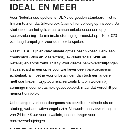
IDEAL EN MEER
Voor Nederlandse spelers is iDEAL de gouden standaard. Het is
fijn om te zien dat Silvercreek Casino hier volledig op inspeelt. Je
stort direct en het geld staat binnen enkele seconden op je
spelersrekening. De minimale storting ligt meestal op €10 of €20,
wat laagdrempelig is voor de meeste spelers.
Naast iDEAL zijn er vaak andere opties beschikbaar. Denk aan
creditcards (Visa en Mastercard), e-wallets zoals Skrill en
Neteller, en soms zelfs Trustly voor directe bankoverschrijvingen.
Paysafecard is een optie voor wie liever geen bankgegevens
achterlaat, al moet je voor uitbetalingen dan toch een andere
methode kiezen. Cryptocurrencies zoals Bitcoin worden bij
sommige moderne casino's geaccepteerd, maar dat verschilt per
moment en beleid.
Uitbetalingen verlopen doorgaans via dezelfde methode als de
storting, wat anti-witwasregels zijn. Verwacht een verwerkingstijd
van 24 tot 48 uur voor e-wallets, en iets langer voor
bankoverschrijvingen.