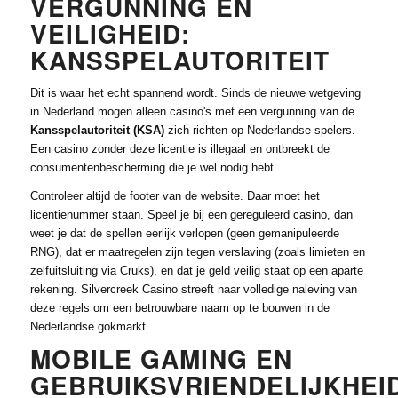
VERGUNNING EN
VEILIGHEID:
KANSSPELAUTORITEIT
Dit is waar het echt spannend wordt. Sinds de nieuwe wetgeving
in Nederland mogen alleen casino's met een vergunning van de
Kansspelautoriteit (KSA)
zich richten op Nederlandse spelers.
Een casino zonder deze licentie is illegaal en ontbreekt de
consumentenbescherming die je wel nodig hebt.
Controleer altijd de footer van de website. Daar moet het
licentienummer staan. Speel je bij een gereguleerd casino, dan
weet je dat de spellen eerlijk verlopen (geen gemanipuleerde
RNG), dat er maatregelen zijn tegen verslaving (zoals limieten en
zelfuitsluiting via Cruks), en dat je geld veilig staat op een aparte
rekening. Silvercreek Casino streeft naar volledige naleving van
deze regels om een betrouwbare naam op te bouwen in de
Nederlandse gokmarkt.
MOBILE GAMING EN
GEBRUIKSVRIENDELIJKHEI