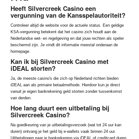
Heeft Silvercreek Casino een
vergunning van de Kansspelautoriteit?
Controleer altijd de website voor de actuele status. Een geldige
KSA-vergunning betekent dat het casino zich houdt aan de
Nederlandse wet- en regelgeving en dat jouw rechten als speler
beschermd zijn. Je vindt dit informatie meestal onderaan de
homepage.
Kan ik bij Silvercreek Casino met
iDEAL storten?
Ja, de meeste casino's die zich op Nederland richten bieden
iDEAL aan als primaire betaalmethode. Hierdoor kun je direct
vanuit je eigen bankrekening geld storten zonder tussenkomst
van derden.
Hoe lang duurt een uitbetaling bij
Silvercreek Casino?
Na goedkeuring van je uitbetalingsverzoek (wat tot 24 uur kan
duren) ontvang je het geld bij e-wallets vaak binnen 24 uur.
Uitbetalingen naar je bankrekening via iDEAL of creditcard duren