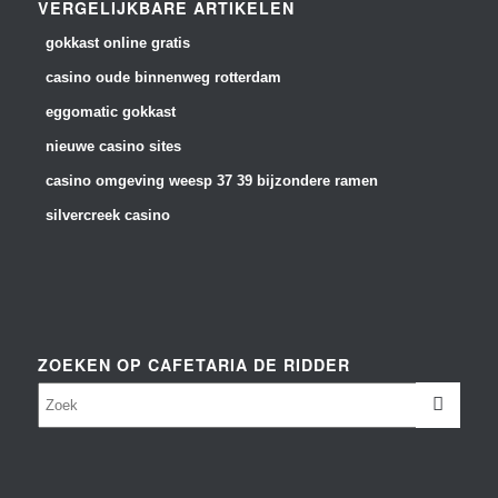
VERGELIJKBARE ARTIKELEN
gokkast online gratis
casino oude binnenweg rotterdam
eggomatic gokkast
nieuwe casino sites
casino omgeving weesp 37 39 bijzondere ramen
silvercreek casino
ZOEKEN OP CAFETARIA DE RIDDER