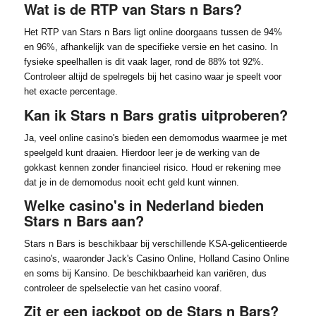
Wat is de RTP van Stars n Bars?
Het RTP van Stars n Bars ligt online doorgaans tussen de 94%
en 96%, afhankelijk van de specifieke versie en het casino. In
fysieke speelhallen is dit vaak lager, rond de 88% tot 92%.
Controleer altijd de spelregels bij het casino waar je speelt voor
het exacte percentage.
Kan ik Stars n Bars gratis uitproberen?
Ja, veel online casino's bieden een demomodus waarmee je met
speelgeld kunt draaien. Hierdoor leer je de werking van de
gokkast kennen zonder financieel risico. Houd er rekening mee
dat je in de demomodus nooit echt geld kunt winnen.
Welke casino's in Nederland bieden
Stars n Bars aan?
Stars n Bars is beschikbaar bij verschillende KSA-gelicentieerde
casino's, waaronder Jack's Casino Online, Holland Casino Online
en soms bij Kansino. De beschikbaarheid kan variëren, dus
controleer de spelselectie van het casino vooraf.
Zit er een jackpot op de Stars n Bars?