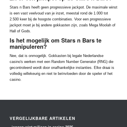
Stars n Bars heeft geen progressieve jackpot. De maximale winst
is een vast veelvoud van je inzet, meestal rond de 1.000 tot
2.500 keer bij de hoogste combinaties. Voor een progressieve
jackpot moet je bij andere gokkasten zijn, zoals Mega Moolah of
Hall of Gods.
Is het mogelijk om Stars n Bars te
manipuleren?
Nee, dat is onmogelijk. Gokkasten bij legale Nederlandse
casino's werken met een Random Number Generator (RNG) die
gecontroleerd wordt door onafhankelijke instanties. Elke draai is
volledig willekeurig en niet te beïnvloeden door de speler of het
casino.
VERGELIJKBARE ARTIKELEN