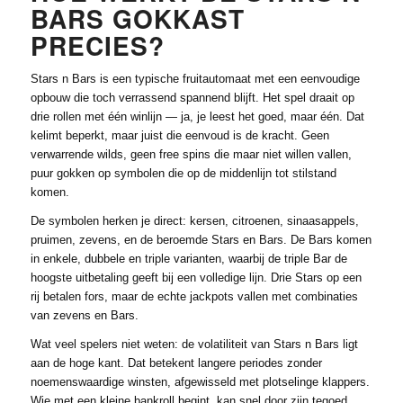
BARS GOKKAST
PRECIES?
Stars n Bars is een typische fruitautomaat met een eenvoudige
opbouw die toch verrassend spannend blijft. Het spel draait op
drie rollen met één winlijn — ja, je leest het goed, maar één. Dat
kelimt beperkt, maar juist die eenvoud is de kracht. Geen
verwarrende wilds, geen free spins die maar niet willen vallen,
puur gokken op symbolen die op de middenlijn tot stilstand
komen.
De symbolen herken je direct: kersen, citroenen, sinaasappels,
pruimen, zevens, en de beroemde Stars en Bars. De Bars komen
in enkele, dubbele en triple varianten, waarbij de triple Bar de
hoogste uitbetaling geeft bij een volledige lijn. Drie Stars op een
rij betalen fors, maar de echte jackpots vallen met combinaties
van zevens en Bars.
Wat veel spelers niet weten: de volatiliteit van Stars n Bars ligt
aan de hoge kant. Dat betekent langere periodes zonder
noemenswaardige winsten, afgewisseld met plotselinge klappers.
Wie met een kleine bankroll begint, kan snel door zijn tegoed