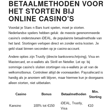
BETAALMETHODEN VOOR
HET STORTEN BIJ
ONLINE CASINO'S
Voordat je Stars n Bars kunt spelen, moet je storten.
Nederlandse spelers hebben geluk: de meeste gerenommeerde
casino's ondersteunen iDEAL, de populairste betaalmethode van
het land. Stortingen verlopen direct en zonder extra kosten. Je
geld staat binnen seconden op je casino-account.
Andere opties zijn Trustly (directe bankoverschrijving), Visa en
Mastercard, en e-wallets als Skrill en Neteller. Let op: bij
sommige casino's sluiten stortingen via e-wallets je uit van de
welkomstbonus. Controleer altijd de voorwaarden. Paysafecard is
handig als je anoniem wilt blijven, maar hiermee kun je doorgaans
alleen storten, niet uitbetalen.
Min.
Casino
Bonus
Betaalmethoden
Storting
iDEAL, Trustly,
Kansino
100% tot €150
€10
Visa