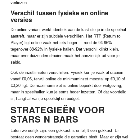
verliezen.
Verschil tussen fysieke en online
versies
De online variant werkt identiek aan de kast die je in de speelhal
aantreft, maar er zijn subtiele verschillen. Het RTP (Return to
Player) ligt online vaak net iets hoger — rond de 94-96%
tegenover 88-92% in fysieke hallen. Dat verschil klinkt klein,
maar over duizenden draaien maak het aanzienlijk uit voor je
saldo.
Ook de inzetlimieten verschillen. Fysiek kun je vaak al draaien
vanaf €0,05, terwijl online de minimuminzet meestal op €0,10 of
€0,20 ligt. De maximuminzet is online beperkt door wetgeving,
maar in speelhallen kun je soms hoger inzetten. Of dat voordelig
is, hangt af van je speelstijl en budget.
STRATEGIEËN VOOR
STARS N BARS
Laten we eerlijk zijn: een gokkast is en blijft een gokkast. Er
bestaat geen wonderstrategie die garanties biedt. Maar er zijn wel