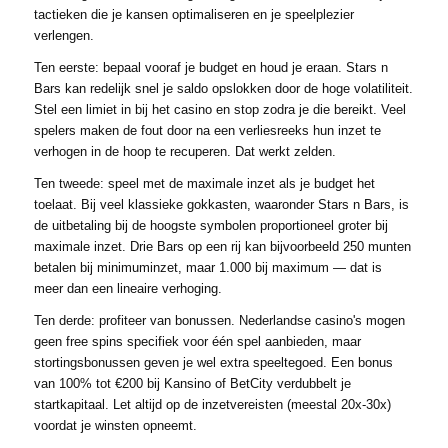
tactieken die je kansen optimaliseren en je speelplezier
verlengen.
Ten eerste: bepaal vooraf je budget en houd je eraan. Stars n
Bars kan redelijk snel je saldo opslokken door de hoge volatiliteit.
Stel een limiet in bij het casino en stop zodra je die bereikt. Veel
spelers maken de fout door na een verliesreeks hun inzet te
verhogen in de hoop te recuperen. Dat werkt zelden.
Ten tweede: speel met de maximale inzet als je budget het
toelaat. Bij veel klassieke gokkasten, waaronder Stars n Bars, is
de uitbetaling bij de hoogste symbolen proportioneel groter bij
maximale inzet. Drie Bars op een rij kan bijvoorbeeld 250 munten
betalen bij minimuminzet, maar 1.000 bij maximum — dat is
meer dan een lineaire verhoging.
Ten derde: profiteer van bonussen. Nederlandse casino's mogen
geen free spins specifiek voor één spel aanbieden, maar
stortingsbonussen geven je wel extra speeltegoed. Een bonus
van 100% tot €200 bij Kansino of BetCity verdubbelt je
startkapitaal. Let altijd op de inzetvereisten (meestal 20x-30x)
voordat je winsten opneemt.