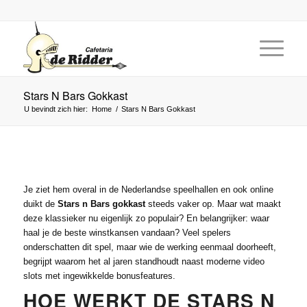
Stars N Bars Gokkast
U bevindt zich hier:
Home
/
Stars N Bars Gokkast
Je ziet hem overal in de Nederlandse speelhallen en ook online
duikt de
Stars n Bars gokkast
steeds vaker op. Maar wat maakt
deze klassieker nu eigenlijk zo populair? En belangrijker: waar
haal je de beste winstkansen vandaan? Veel spelers
onderschatten dit spel, maar wie de werking eenmaal doorheeft,
begrijpt waarom het al jaren standhoudt naast moderne video
slots met ingewikkelde bonusfeatures.
HOE WERKT DE STARS N