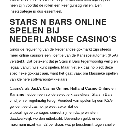
heen zijn voordat de rollen een keer gunstig vallen. Een
inzetstrategie is dus essentieel.
STARS N BARS ONLINE
SPELEN BIJ
NEDERLANDSE CASINO'S
Sinds de regulering van de Nederlandse gokmarkt zijn steeds
meer online casino's een licentie van de Kansspelautoriteit (KSA)
verstrekt. Dat betekent dat je Stars n Bars tegenwoordig veilig en
legaal vanuit huis kunt spelen. Maar niet elk casino biedt deze
specifieke gokkast aan, want het gaat vaak om klassieke spellen
van kleinere softwareontwikkelaars.
Casino's als
Jack's Casino Online
,
Holland Casino Online
en
Kansino
hebben een solide selectie klassiekers. Stars n Bars
vind je hier regelmatig terug. Voordeel van spelen bij een KSA-
gelicentieerd casino: je weet zeker dat de
uitbetalingspercentages correct zijn en dat je winsten
daadwerkelijk worden uitbetaald. Bovendien geldt er een
maximum inzet van €2 per draai, wat je beschermt tegen snelle