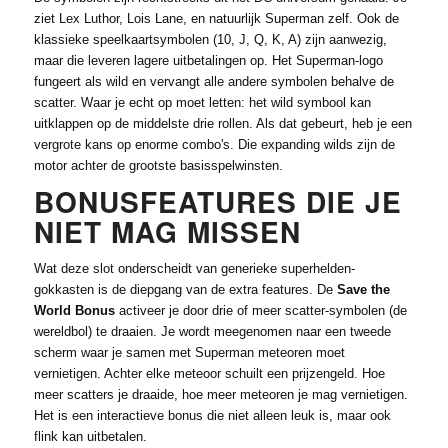
ziet Lex Luthor, Lois Lane, en natuurlijk Superman zelf. Ook de
klassieke speelkaartsymbolen (10, J, Q, K, A) zijn aanwezig,
maar die leveren lagere uitbetalingen op. Het Superman-logo
fungeert als wild en vervangt alle andere symbolen behalve de
scatter. Waar je echt op moet letten: het wild symbool kan
uitklappen op de middelste drie rollen. Als dat gebeurt, heb je een
vergrote kans op enorme combo's. Die expanding wilds zijn de
motor achter de grootste basisspelwinsten.
BONUSFEATURES DIE JE
NIET MAG MISSEN
Wat deze slot onderscheidt van generieke superhelden-
gokkasten is de diepgang van de extra features. De
Save the
World Bonus
activeer je door drie of meer scatter-symbolen (de
wereldbol) te draaien. Je wordt meegenomen naar een tweede
scherm waar je samen met Superman meteoren moet
vernietigen. Achter elke meteoor schuilt een prijzengeld. Hoe
meer scatters je draaide, hoe meer meteoren je mag vernietigen.
Het is een interactieve bonus die niet alleen leuk is, maar ook
flink kan uitbetalen.