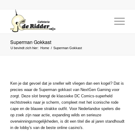
Superman Gokkast
U bevindt zich hier:
Home
/
Superman Gokkast
Ken je dat gevoel dat je sneller wilt vliegen dan een kogel? Dat is
precies waar de Superman gokkast van NextGen Gaming voor
zorgt. Deze slot brengt de klassieke DC Comics-superheld
rechtstreeks naar je scherm, compleet met het iconische rode
cape en de blauwe strakke outfit. Voor Nederlandse spelers die
op zoek zijn naar actie, expanding wilds en serieuze
overwinningsmogelijkheden, is dit een titel die al jaren standhoudt
in de lobby's van de beste online casino's.