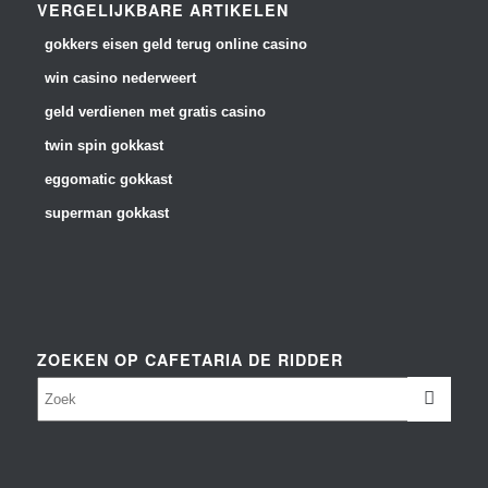
VERGELIJKBARE ARTIKELEN
gokkers eisen geld terug online casino
win casino nederweert
geld verdienen met gratis casino
twin spin gokkast
eggomatic gokkast
superman gokkast
ZOEKEN OP CAFETARIA DE RIDDER