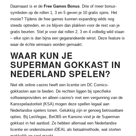
Daarnaast is er de
Free Games Bonus
. Drie of meer bonus-
symbolen op de rollen 1, 3 en 5 geven je 10 gratis spins. Het
mooie? Tijdens de free games kunnen expanding wilds nog
steeds optreden, en ze blijven dan plakken voor de rest van je
gratis beurten. Stel je voor dat rollen 2, 3 en 4 volledig wild staan
– elke spin is dan bijna een gegarandeerde winst. Deze feature is
waar de échte winnaars worden gemaakt.
WAAR KUN JE
SUPERMAN GOKKAST IN
NEDERLAND SPELEN?
Niet elk online casino heeft een licentie om DC Comics-
gokkasten aan te bieden. De rechten liggen bij specifieke
softwareproviders en alleen casino's met een vergunning van de
Kansspelautoriteit (KSA) mogen deze spellen legaal aan
Nederlandse spelers tonen. Gelukkig zijn er genoeg betrouwbare
opties. Bij LeoVegas, Bet365 en Kansino vind je de Superman
gokkast in het aanbod. Ze hebben allemaal een Nederlandse
licentie en ondersteunen iDEAL als betaalmethode, wat storten
makkelijk en snel maakt.