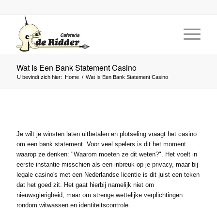
Wat Is Een Bank Statement Casino
U bevindt zich hier:
Home
/
Wat Is Een Bank Statement Casino
Je wilt je winsten laten uitbetalen en plotseling vraagt het casino
om een bank statement. Voor veel spelers is dit het moment
waarop ze denken: "Waarom moeten ze dit weten?". Het voelt in
eerste instantie misschien als een inbreuk op je privacy, maar bij
legale casino's met een Nederlandse licentie is dit juist een teken
dat het goed zit. Het gaat hierbij namelijk niet om
nieuwsgierigheid, maar om strenge wettelijke verplichtingen
rondom witwassen en identiteitscontrole.