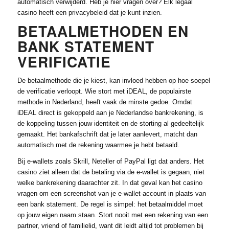
automatisch verwijderd. Heb je hier vragen over? Elk legaal
casino heeft een privacybeleid dat je kunt inzien.
BETAALMETHODEN EN
BANK STATEMENT
VERIFICATIE
De betaalmethode die je kiest, kan invloed hebben op hoe soepel
de verificatie verloopt. Wie stort met iDEAL, de populairste
methode in Nederland, heeft vaak de minste gedoe. Omdat
iDEAL direct is gekoppeld aan je Nederlandse bankrekening, is
de koppeling tussen jouw identiteit en de storting al gedeeltelijk
gemaakt. Het bankafschrift dat je later aanlevert, matcht dan
automatisch met de rekening waarmee je hebt betaald.
Bij e-wallets zoals Skrill, Neteller of PayPal ligt dat anders. Het
casino ziet alleen dat de betaling via de e-wallet is gegaan, niet
welke bankrekening daarachter zit. In dat geval kan het casino
vragen om een screenshot van je e-wallet-account in plaats van
een bank statement. De regel is simpel: het betaalmiddel moet
op jouw eigen naam staan. Stort nooit met een rekening van een
partner, vriend of familielid, want dit leidt altijd tot problemen bij