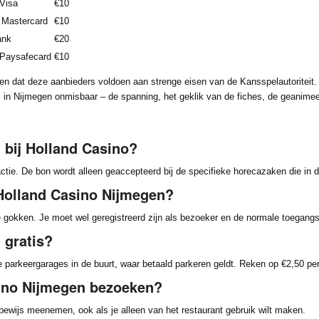
 Visa
€10
 Mastercard
€10
ank
€20
 Paysafecard
€10
 dat deze aanbieders voldoen aan strenge eisen van de Kansspelautoriteit. Je g
als in Nijmegen onmisbaar – de spanning, het geklik van de fiches, de geanime
 bij Holland Casino?
ntactie. De bon wordt alleen geaccepteerd bij de specifieke horecazaken die in
 Holland Casino Nijmegen?
e gokken. Je moet wel geregistreerd zijn als bezoeker en de normale toegangsre
 gratis?
e parkeergarages in de buurt, waar betaald parkeren geldt. Reken op €2,50 pe
sino Nijmegen bezoeken?
iebewijs meenemen, ook als je alleen van het restaurant gebruik wilt maken.