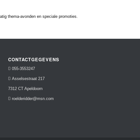
lmatig thema-avonden en speciale promoties.
CONTACTGEGEVENS

055-3553247

Asselsestraat 217
7312 CT Apeldoorn

roelderidder@msn.com