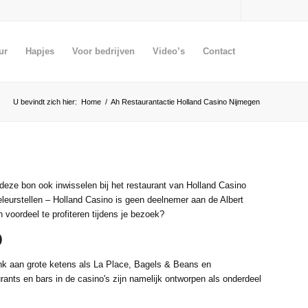
ur
Hapjes
Voor bedrijven
Video’s
Contact
U bevindt zich hier:
Home
/
Ah Restaurantactie Holland Casino Nijmegen
 deze bon ook inwisselen bij het restaurant van Holland Casino
eleurstellen – Holland Casino is geen deelnemer aan de Albert
voordeel te profiteren tijdens je bezoek?
O
enk aan grote ketens als La Place, Bagels & Beans en
urants en bars in de casino's zijn namelijk ontworpen als onderdeel