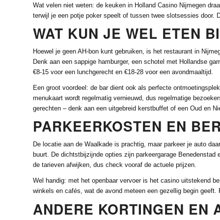
Wat velen niet weten: de keuken in Holland Casino Nijmegen draai
terwijl je een potje poker speelt of tussen twee slotsessies door
WAT KUN JE WEL ETEN B
Hoewel je geen AH-bon kunt gebruiken, is het restaurant in Nijme
Denk aan een sappige hamburger, een schotel met Hollandse garna
€8-15 voor een lunchgerecht en €18-28 voor een avondmaaltijd.
Een groot voordeel: de bar dient ook als perfecte ontmoetingsplek.
menukaart wordt regelmatig vernieuwd, dus regelmatige bezoeker
gerechten – denk aan een uitgebreid kerstbuffet of een Oud en Ni
PARKEERKOSTEN EN BER
De locatie aan de Waalkade is prachtig, maar parkeer je auto daa
buurt. De dichtstbijzijnde opties zijn parkeergarage Benedenst
de tarieven afwijken, dus check vooraf de actuele prijzen.
Wel handig: met het openbaar vervoer is het casino uitstekend ber
winkels en cafés, wat de avond meteen een gezellig begin geeft. Fi
ANDERE KORTINGEN EN A