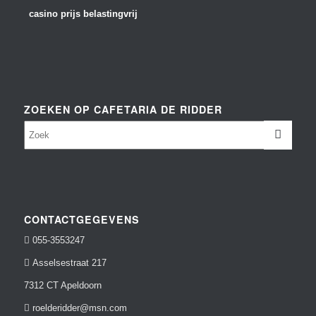
casino prijs belastingvrij
ZOEKEN OP CAFETARIA DE RIDDER
CONTACTGEGEVENS

055-3553247

Asselsestraat 217
7312 CT Apeldoorn

roelderidder@msn.com