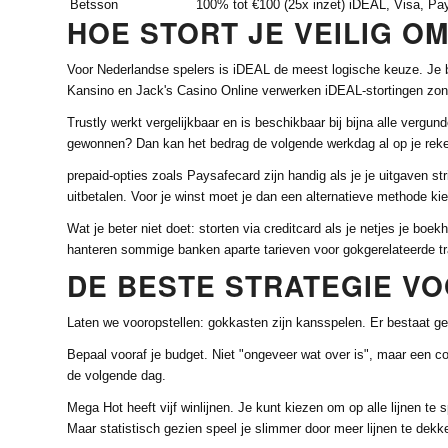
Betsson
100% tot €100 (25x inzet)
iDEAL, Visa, Pay
HOE STORT JE VEILIG O
Voor Nederlandse spelers is iDEAL de meest logische keuze. Je be
Kansino en Jack's Casino Online verwerken iDEAL-stortingen zond
Trustly werkt vergelijkbaar en is beschikbaar bij bijna alle vergu
gewonnen? Dan kan het bedrag de volgende werkdag al op je reke
prepaid-opties zoals Paysafecard zijn handig als je je uitgaven str
uitbetalen. Voor je winst moet je dan een alternatieve methode ki
Wat je beter niet doet: storten via creditcard als je netjes je b
hanteren sommige banken aparte tarieven voor gokgerelateerde tra
DE BESTE STRATEGIE V
Laten we vooropstellen: gokkasten zijn kansspelen. Er bestaat gee
Bepaal vooraf je budget. Niet "ongeveer wat over is", maar een con
de volgende dag.
Mega Hot heeft vijf winlijnen. Je kunt kiezen om op alle lijnen te s
Maar statistisch gezien speel je slimmer door meer lijnen te dek