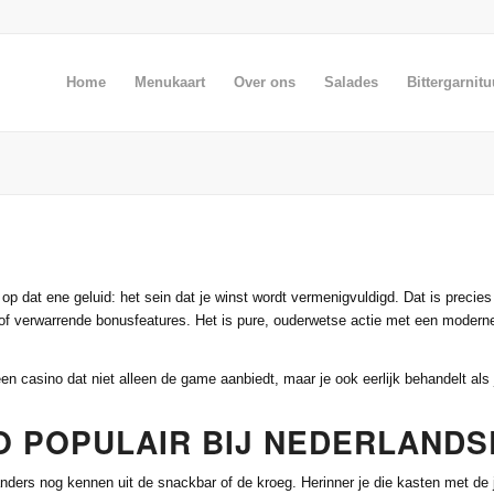
Home
Menukaart
Over ons
Salades
Bittergarnitu
ht op dat ene geluid: het sein dat je winst wordt vermenigvuldigd. Dat is pre
f verwarrende bonusfeatures. Het is pure, ouderwetse actie met een moderne
 casino dat niet alleen de game aanbiedt, maar je ook eerlijk behandelt als j
O POPULAIR BIJ NEDERLANDS
anders nog kennen uit de snackbar of de kroeg. Herinner je die kasten met de