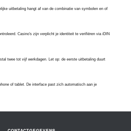
elijke uitbetaling hangt af van de combinatie van symbolen en of
leerd. Casino's zijn verplicht je identiteit te verifiëren via iDIN
l twee tot vijf werkdagen. Let op: de eerste uitbetaling duurt
hone of tablet. De interface past zich automatisch aan je
CONTACTGEGEVENS