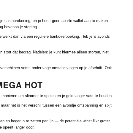
je casinorekening, en je hoeft geen aparte wallet aan te maken.
g bovenop je storting.
 verwerkt dan via een reguliere bankoverboeking. Heb je 's avonds
n stort dat bedrag. Nadelen: je kunt hiermee alleen storten, niet
es verschijnen soms onder vage omschrijvingen op je afschrift. Ook
MEGA HOT
el manieren om slimmer te spelen en je geld langer vast te houden.
, maar het is het verschil tussen een avondje ontspanning en spijt
n en hoger in te zetten per lijn — de potentiële winst lijkt groter.
 speelt langer door.