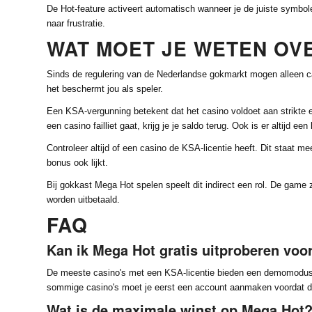
De Hot-feature activeert automatisch wanneer je de juiste symbole
naar frustratie.
WAT MOET JE WETEN OVE
Sinds de regulering van de Nederlandse gokmarkt mogen alleen cas
het beschermt jou als speler.
Een KSA-vergunning betekent dat het casino voldoet aan strikte ei
een casino failliet gaat, krijg je je saldo terug. Ook is er altijd 
Controleer altijd of een casino de KSA-licentie heeft. Dit staat me
bonus ook lijkt.
Bij gokkast Mega Hot spelen speelt dit indirect een rol. De game 
worden uitbetaald.
FAQ
Kan ik Mega Hot gratis uitproberen voor
De meeste casino's met een KSA-licentie bieden een demomodus waar
sommige casino's moet je eerst een account aanmaken voordat 
Wat is de maximale winst op Mega Hot