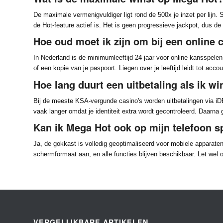
De maximale vermenigvuldiger ligt rond de 500x je inzet per lijn.
de Hot-feature actief is. Het is geen progressieve jackpot, dus de 
Hoe oud moet ik zijn om bij een online 
In Nederland is de minimumleeftijd 24 jaar voor online kansspelen. 
of een kopie van je paspoort. Liegen over je leeftijd leidt tot acco
Hoe lang duurt een uitbetaling als ik wi
Bij de meeste KSA-vergunde casino's worden uitbetalingen via iDE
vaak langer omdat je identiteit extra wordt gecontroleerd. Daarna g
Kan ik Mega Hot ook op mijn telefoon s
Ja, de gokkast is volledig geoptimaliseerd voor mobiele apparaten
schermformaat aan, en alle functies blijven beschikbaar. Let wel op 
VERGELIJKBARE ARTIKELEN