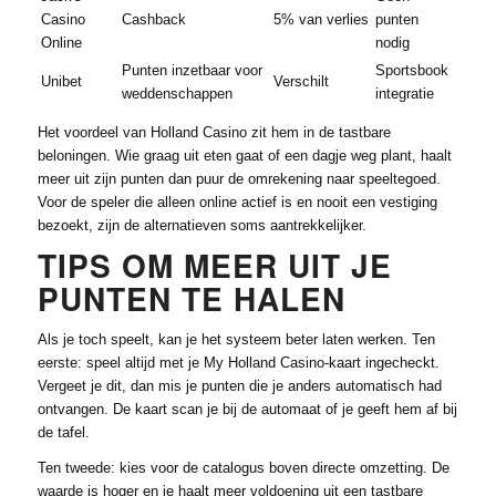
Casino
Cashback
5% van verlies
punten
Online
nodig
Punten inzetbaar voor
Sportsbook
Unibet
Verschilt
weddenschappen
integratie
Het voordeel van Holland Casino zit hem in de tastbare
beloningen. Wie graag uit eten gaat of een dagje weg plant, haalt
meer uit zijn punten dan puur de omrekening naar speeltegoed.
Voor de speler die alleen online actief is en nooit een vestiging
bezoekt, zijn de alternatieven soms aantrekkelijker.
TIPS OM MEER UIT JE
PUNTEN TE HALEN
Als je toch speelt, kan je het systeem beter laten werken. Ten
eerste: speel altijd met je My Holland Casino-kaart ingecheckt.
Vergeet je dit, dan mis je punten die je anders automatisch had
ontvangen. De kaart scan je bij de automaat of je geeft hem af bij
de tafel.
Ten tweede: kies voor de catalogus boven directe omzetting. De
waarde is hoger en je haalt meer voldoening uit een tastbare