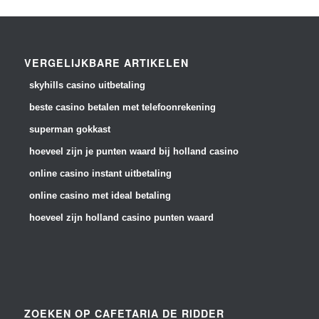
VERGELIJKBARE ARTIKELEN
skyhills casino uitbetaling
beste casino betalen met telefoonrekening
superman gokkast
hoeveel zijn je punten waard bij holland casino
online casino instant uitbetaling
online casino met ideal betaling
hoeveel zijn holland casino punten waard
ZOEKEN OP CAFETARIA DE RIDDER