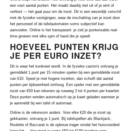
een vast aantal punten. Het maakt daarbij niet uit of je wint of
verliest — het gaat puur om de inzet. Dit is een wezenlijk verschil
met de fysieke vestigingen, waar de inschatting van je inzet door
het personeel of de tafelautomaten soms subjectief kan
aanvoelen. Online is het transparant: je ziet je puntensaldo real-
time groeien met elke spin of hand die je speelt.
HOEVEEL PUNTEN KRIJG
JE PER EURO INZET?
Dit is waar het konkreet wordt. In de fysieke casino's ontvang je
gemiddeld 1 punt per 15 minuten spelen bij een gemiddelde inzet
van €10. Speel je met hogere inzetten, dan schuift dat aantal
punten per tijdseenheid omhoog. Een speler met een gemiddelde
inzet van €50 kan rekenen op ruwweg 3 tot 4 punten per kwartier.
Deze punten worden automatisch op je kaart geladen wanneer je
je aanmeldt bij een tafel of automaat.
Online is de rekensom anders. Voor elke €20 die je inzet op
gokkasten, ontvang je 1 punt. Bij tafelspellen als Blackjack,
Roulette of Baccarat is de opbouw trager omdat het huisvoordeel
lager ligt — hier moet je soms €50 tot €100 inzetten voor