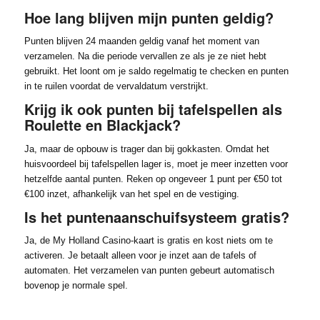
Hoe lang blijven mijn punten geldig?
Punten blijven 24 maanden geldig vanaf het moment van
verzamelen. Na die periode vervallen ze als je ze niet hebt
gebruikt. Het loont om je saldo regelmatig te checken en punten
in te ruilen voordat de vervaldatum verstrijkt.
Krijg ik ook punten bij tafelspellen als
Roulette en Blackjack?
Ja, maar de opbouw is trager dan bij gokkasten. Omdat het
huisvoordeel bij tafelspellen lager is, moet je meer inzetten voor
hetzelfde aantal punten. Reken op ongeveer 1 punt per €50 tot
€100 inzet, afhankelijk van het spel en de vestiging.
Is het puntenaanschuifsysteem gratis?
Ja, de My Holland Casino-kaart is gratis en kost niets om te
activeren. Je betaalt alleen voor je inzet aan de tafels of
automaten. Het verzamelen van punten gebeurt automatisch
bovenop je normale spel.